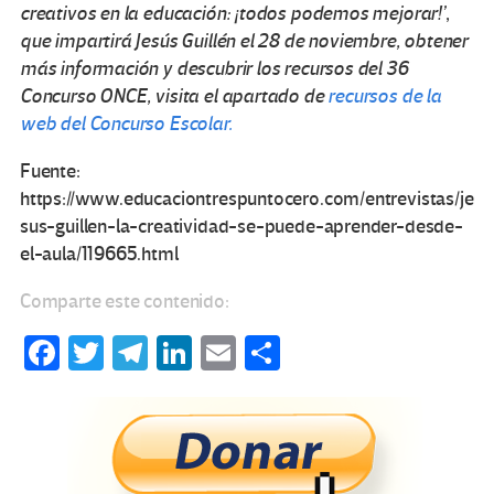
creativos en la educación: ¡todos podemos mejorar!’
,
que impartirá Jesús Guillén el 28 de noviembre, obtener
más información y descubrir los recursos del 36
Concurso ONCE, visita el apartado de
recursos de la
web del Concurso Escolar.
Fuente:
https://www.educaciontrespuntocero.com/entrevistas/je
sus-guillen-la-creatividad-se-puede-aprender-desde-
el-aula/119665.html
Comparte este contenido:
Fa
T
Te
Li
E
C
ce
wi
le
n
m
o
b
tt
gr
ke
ail
m
o
er
a
dI
p