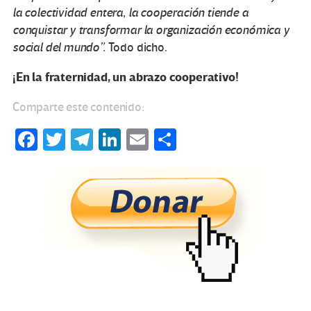
la colectividad entera, la cooperación tiende a
conquistar y transformar la organización económica y
social del mundo”.
Todo dicho.
¡En la fraternidad, un abrazo cooperativo!
Comparte este contenido:
Fa
T
Te
Li
E
C
ce
wi
le
n
m
o
b
tt
gr
ke
ail
m
o
er
a
dI
p
o
m
n
ar
k
tir