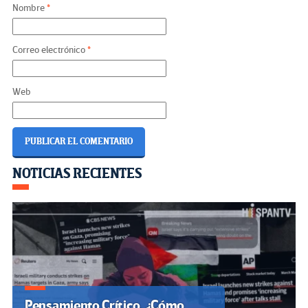
Nombre
*
Correo electrónico
*
Web
Navegación
NOTICIAS RECIENTES
de
entradas
Pensamiento Crítico. ¿Cómo