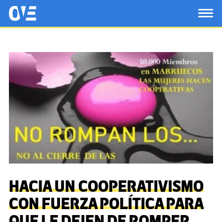
Saltar al contenido principal
OtrasVocesenEducacion.org
TOG
HACIA UN COOPERATIVISMO
CON FUERZA POLÍTICA PARA
QUE LE DEJEN DE ROMPER