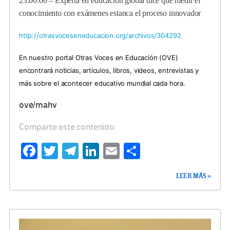
23:00:00 – Experta en educación global dice que medir el
conocimiento con exámenes estanca el proceso innovador
http://otrasvoceseneducacion.org/archivos/304292
En nuestro portal Otras Voces en Educación (OVE)
encontrará noticias, artículos, libros, videos, entrevistas y
más sobre el acontecer educativo mundial cada hora.
ove/mahv
Comparte este contenido:
Fa
T
Te
Li
E
C
ce
wi
le
n
m
o
LEER MÁS »
b
tt
gr
ke
ail
m
o
er
a
dI
p
o
m
n
ar