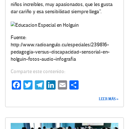
niños increíbles, muy apasionados, que les gusta
dar cariño y esa sensibilidad siempre llega”.
Fuente:
http://www.radioangulo.cu/especiales/239816-
pedagogia-versus-discapacidad-sensorial-en-
holguin-fotos-audio-infografia
Comparte este contenido:
Fa
T
Te
Li
E
C
ce
wi
le
n
m
o
LEER MÁS »
b
tt
gr
ke
ail
m
o
er
a
dI
p
o
m
n
ar