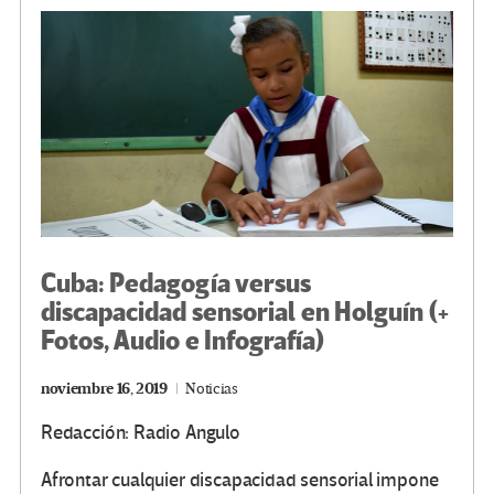
o
m
n
ar
k
tir
Cuba: Pedagogía versus
discapacidad sensorial en Holguín (+
Fotos, Audio e Infografía)
noviembre 16, 2019
Noticias
Redacción: Radio Angulo
Afrontar cualquier discapacidad sensorial impone