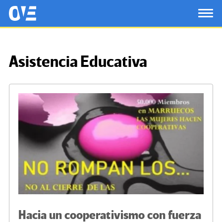
Saltar al contenido principal
OtrasVocesenEducacion.org
TOG
Asistencia Educativa
Hacia un cooperativismo con fuerza