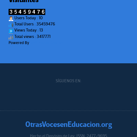
Users Today : 10
Total Users : 35459476
Views Today : 13
Total views : 3417771
Powered By
WPS Visitor Counter
SÍGUENOS EN:
OtrasVocesenEducacion.org
Hecho el Depósito de Ley. ISSN: 2477-9695