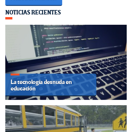
Navegación
NOTICIAS RECIENTES
de
entradas
La tecnología desnuda en
educación