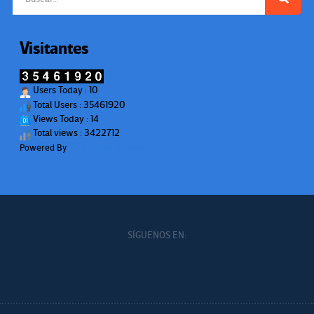
Visitantes
Users Today : 10
Total Users : 35461920
Views Today : 14
Total views : 3422712
Powered By
WPS Visitor Counter
SÍGUENOS EN: