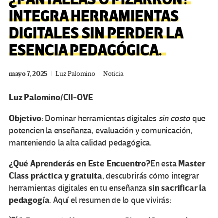
INTEGRA HERRAMIENTAS
DIGITALES SIN PERDER LA
ESENCIA PEDAGÓGICA.
mayo 7, 2025
Luz Palomino
Noticia
Luz Palomino/CII-OVE
Objetivo
: Dominar herramientas digitales
sin costo
que
potencien la enseñanza, evaluación y comunicación,
manteniendo la alta calidad pedagógica.
¿Qué Aprenderás en Este Encuentro?
Master
En esta
Class práctica y gratuita
, descubrirás cómo integrar
sin sacrificar la
herramientas digitales en tu enseñanza
pedagogía
. Aquí el resumen de lo que vivirás: