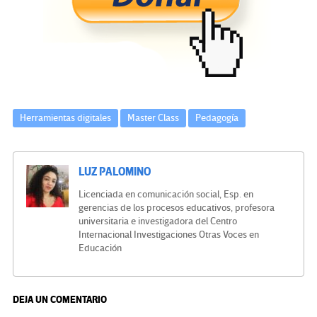
o
er
a
dI
p
o
m
n
ar
k
tir
Herramientas digitales
Master Class
Pedagogía
LUZ PALOMINO
Licenciada en comunicación social, Esp. en
gerencias de los procesos educativos, profesora
universitaria e investigadora del Centro
Internacional Investigaciones Otras Voces en
Educación
DEJA UN COMENTARIO