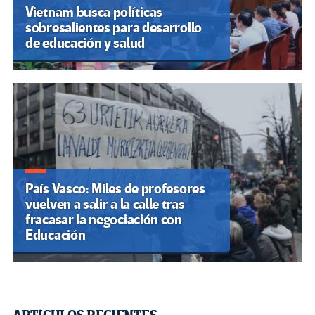
Vietnam busca políticas
sobresalientes para desarrollo
de educación y salud
País Vasco: Miles de profesores
vuelven a salir a la calle tras
fracasar la negociación con
Educación