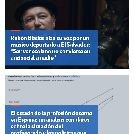
Rubén Blades alza su voz por un
músico deportado a El Salvador:
“Ser venezolano no convierte en
antisocial a nadie”
El estado de la profesión docente
en España: un análisis con datos
sobre la situación del
profesorado y las políticas que