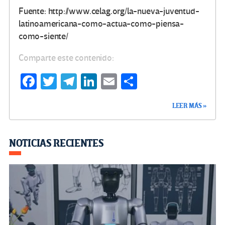
Fuente: http://www.celag.org/la-nueva-juventud-
latinoamericana-como-actua-como-piensa-
como-siente/
Comparte este contenido:
Fa
T
Te
Li
E
C
ce
wi
le
n
m
o
LEER MÁS »
b
tt
gr
ke
ail
m
o
er
a
dI
p
o
m
n
ar
NOTICIAS RECIENTES
k
tir