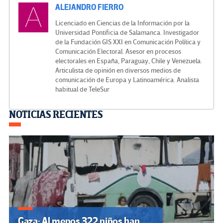
ALEJANDRO FIERRO
Licenciado en Ciencias de la Información por la
Universidad Pontificia de Salamanca. Investigador
de la Fundación GIS XXI en Comunicación Política y
Comunicación Electoral. Asesor en procesos
electorales en España, Paraguay, Chile y Venezuela.
Articulista de opinión en diversos medios de
comunicación de Europa y Latinoamérica. Analista
habitual de TeleSur
Navegación
NOTICIAS RECIENTES
de
entradas
Gaza: Al menos 322 niños han