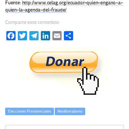
Fuente:
http://www.celag.org/ecuador-quien-engano-a-
quien-la-agenda-del-fraude/
Comparte este contenido:
Fa
T
Te
Li
E
C
ce
wi
le
n
m
o
b
tt
gr
ke
ail
m
o
er
a
dI
p
o
m
n
ar
k
tir
Elecciones Presidenciales
Neoliberalismo