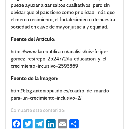
puede ayudar a dar saltos cualitativos, pero sin
olvidar que el país tiene como prioridad, más que
el mero crecimiento, el fortalecimiento de nuestra
sociedad en clave de mayor justicia y equidad.
Fuente del Artículo:
https://www.larepublica.co/analisis/luis-felipe-
gomez-restrepo-2524772/la-educacion-y-el-
crecimiento-inclusivo-2593869
Fuente de la Imagen:
http://blog.antoniopulido.es/cuadro-de-mando-
para-un-crecimiento-inclusivo-2/
Comparte este contenido:
Fa
T
Te
Li
E
C