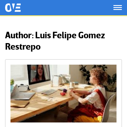
Saltar al contenido principal
OtrasVocesenEducacion.org
TOG
Author:
Luis Felipe Gomez
Restrepo