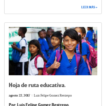
ce
wi
le
n
m
o
LEER MÁS »
b
tt
gr
ke
ail
m
o
er
a
dI
p
o
m
n
ar
k
tir
Hoja de ruta educativa.
agosto 22, 2017
Luis Felipe Gomez Restrepo
Por: Luis Felipe Gomez Restrepo.