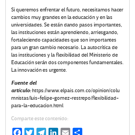
Si queremos enfrentar el futuro, necesitamos hacer
cambios muy grandes en la educación y en las
universidades. Se están dando pasos importantes,
las instituciones están aprendiendo, arriesgando,
fortaleciendo capacidades que son importantes
para un gran cambio necesario. La autocrítica de
las instituciones y la flexibilidad del Ministerio de
Educación serán dos componentes fundamentales.
La innovación es urgente.
Fuente del
artículo:
https://www.elpais.com.co/opinion/colu
mnistas/luis-felipe-gomez-restrepo/flexibilidad-
para-la-educacion.html
Comparte este contenido:
Fa
T
Te
Li
E
C