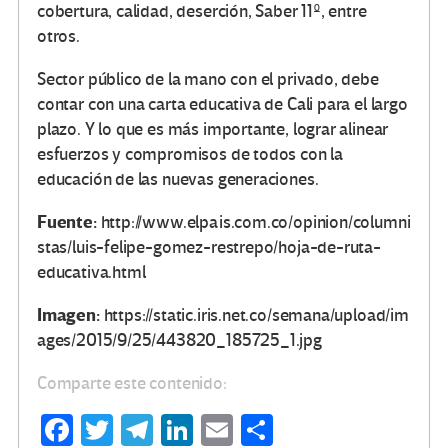
cobertura, calidad, deserción, Saber 11º, entre
otros.
Sector público de la mano con el privado, debe
contar con una carta educativa de Cali para el largo
plazo. Y lo que es más importante, lograr alinear
esfuerzos y compromisos de todos con la
educación de las nuevas generaciones.
Fuente:
http://www.elpais.com.co/opinion/columni
stas/luis-felipe-gomez-restrepo/hoja-de-ruta-
educativa.html
Imagen:
https://static.iris.net.co/semana/upload/im
ages/2015/9/25/443820_185725_1.jpg
Comparte este contenido:
Fa
T
Te
Li
E
C