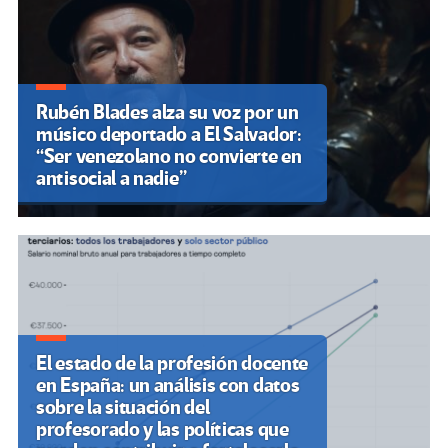
Rubén Blades alza su voz por un
músico deportado a El Salvador:
“Ser venezolano no convierte en
antisocial a nadie”
El estado de la profesión docente
en España: un análisis con datos
sobre la situación del
profesorado y las políticas que