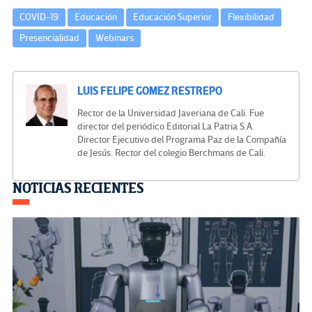
COVID-19
Educación
Educación Superior
Flexibilidad
Presencialidad
Webinars
LUIS FELIPE GOMEZ RESTREPO
Rector de la Universidad Javeriana de Cali. Fue
director del periódico Editorial La Patria S.A.
Director Ejecutivo del Programa Paz de la Compañía
de Jesús. Rector del colegio Berchmans de Cali.
Navegación
NOTICIAS RECIENTES
de
entradas