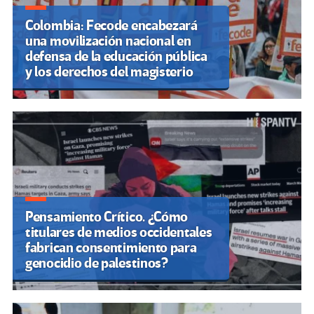
Colombia: Fecode encabezará
una movilización nacional en
defensa de la educación pública
y los derechos del magisterio
Pensamiento Crítico. ¿Cómo
titulares de medios occidentales
fabrican consentimiento para
genocidio de palestinos?