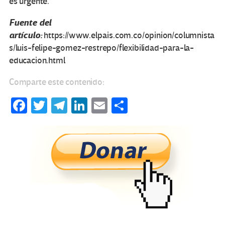
es urgente.
Fuente del
artículo:
https://www.elpais.com.co/opinion/columnista
s/luis-felipe-gomez-restrepo/flexibilidad-para-la-
educacion.html
Comparte este contenido:
Fa
T
Te
Li
E
C
ce
wi
le
n
m
o
b
tt
gr
ke
ail
m
o
er
a
dI
p
o
m
n
ar
k
tir