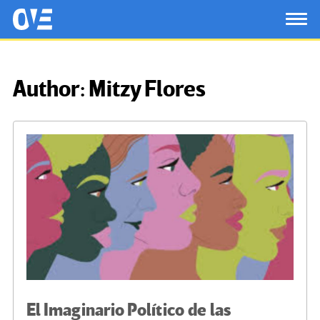
Saltar al contenido principal
OtrasVocesenEducacion.org
TOG
Author:
Mitzy Flores
El Imaginario Político de las