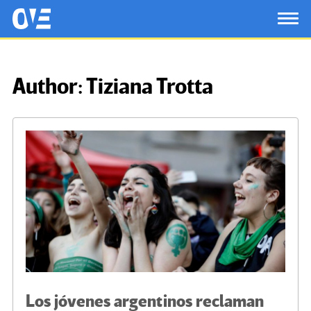
Saltar al contenido principal
OtrasVocesenEducacion.org
TOG
Author:
Tiziana Trotta
Los jóvenes argentinos reclaman