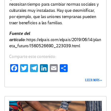
necesitan tiempo para cambiar normas sociales y
culturales muy instaladas. Hay que desmitificar,
por ejemplo, que las uniones tempranas pueden
traer beneficios a las familias.
Fuente del
artículo:
https://elpais.com/elpais/2019/06/14/plan
eta_futuro/1560526690_223039.html
Comparte este contenido:
Fa
T
Te
Li
E
C
ce
wi
le
n
m
o
LEER MÁS »
b
tt
gr
ke
ail
m
o
er
a
dI
p
o
m
n
ar
k
tir