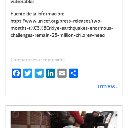
vulnerables.
Fuente de la Información:
https://www.unicef.org/press-releases/two-
months-t%C3%BCrkiye-earthquakes-enormous-
challenges-remain-25-million-children-need
Comparte este contenido:
Fa
T
Te
Li
E
C
ce
wi
le
n
m
o
LEER MÁS »
b
tt
gr
ke
ail
m
o
er
a
dI
p
o
m
n
ar
k
tir