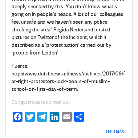
deeply shocked by this. You don’t know what’s
going on in people’s heads. A lot of our colleagues
feel unsafe and we haven’t seen any police
checking the area.’ Pegida Nederland posted
pictures on Twitter of the incident, which it
described as a ‘protest action’ carried out by
‘people from Leiden’.
Fuente:
http://www.dutchnews.nl/news/archives/2017/08/f
ar-right-protesters-lock-doors-of-muslim-
school-on-first-day-of-term/
Comparte este contenido:
Fa
T
Te
Li
E
C
ce
wi
le
n
m
o
LEER MÁS »
b
tt
gr
ke
ail
m