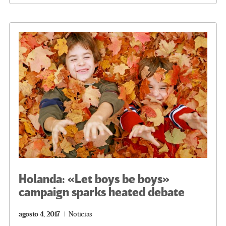
o
er
a
dI
p
o
m
n
ar
k
tir
Holanda: «Let boys be boys»
campaign sparks heated debate
agosto 4, 2017
Noticias