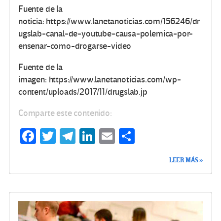
Fuente de la
noticia: https://www.lanetanoticias.com/156246/dr
ugslab-canal-de-youtube-causa-polemica-por-
ensenar-como-drogarse-video
Fuente de la
imagen: https://www.lanetanoticias.com/wp-
content/uploads/2017/11/drugslab.jp
Comparte este contenido:
Fa
T
Te
Li
E
C
ce
wi
le
n
m
o
LEER MÁS »
b
tt
gr
ke
ail
m
o
er
a
dI
p
o
m
n
ar
k
tir