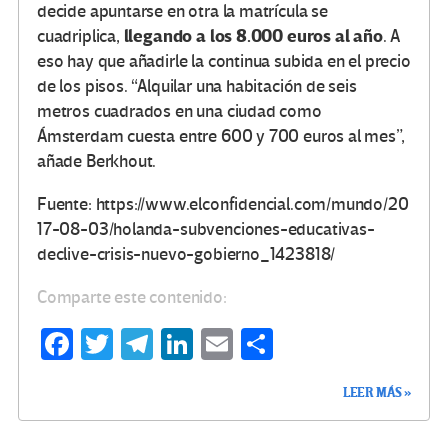
decide apuntarse en otra la matrícula se
llegando a los 8.000 euros al año
cuadriplica,
. A
eso hay que añadirle la continua subida en el precio
de los pisos. “Alquilar una habitación de seis
metros cuadrados en una ciudad como
Ámsterdam cuesta entre 600 y 700 euros al mes”,
añade Berkhout.
Fuente: https://www.elconfidencial.com/mundo/20
17-08-03/holanda-subvenciones-educativas-
declive-crisis-nuevo-gobierno_1423818/
Comparte este contenido:
Fa
T
Te
Li
E
C
ce
wi
le
n
m
o
LEER MÁS »
b
tt
gr
ke
ail
m
o
er
a
dI
p