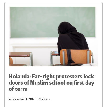
o
m
n
ar
k
tir
Holanda: Far-right protesters lock
doors of Muslim school on first day
of term
septiembre 1, 2017
Noticias