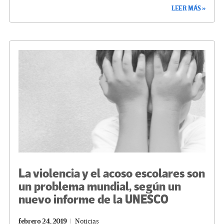
ce
wi
le
n
m
o
LEER MÁS »
b
tt
gr
ke
ail
m
o
er
a
dI
p
o
m
n
ar
k
tir
La violencia y el acoso escolares son
un problema mundial, según un
nuevo informe de la UNESCO
febrero 24, 2019
Noticias