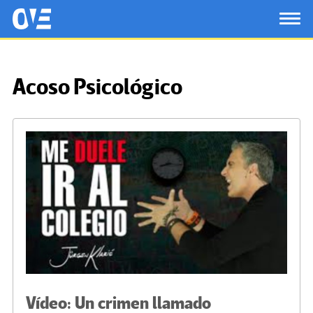
Saltar al contenido principal
OtrasVocesenEducacion.org
TOG
Acoso Psicológico
Vídeo: Un crimen llamado