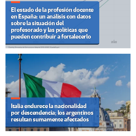
El estado de la profesión docente
en España: un análisis con datos
sobre la situación del
profesorado y las políticas que
pueden contribuir a fortalecerlo
Italia endurece la nacionalidad
por descendencia; los argentinos
resultan sumamente afectados