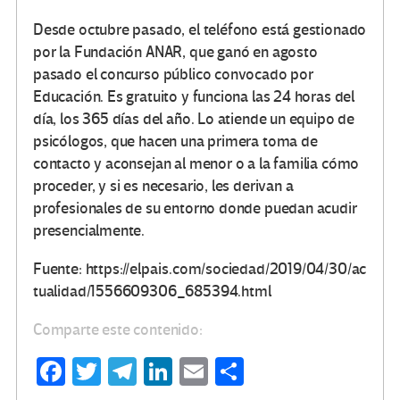
Desde octubre pasado, el teléfono está gestionado
por la Fundación ANAR, que ganó en agosto
pasado el concurso público convocado por
Educación. Es gratuito y funciona las 24 horas del
día, los 365 días del año. Lo atiende un equipo de
psicólogos, que hacen una primera toma de
contacto y aconsejan al menor o a la familia cómo
proceder, y si es necesario, les derivan a
profesionales de su entorno donde puedan acudir
presencialmente.
Fuente: https://elpais.com/sociedad/2019/04/30/ac
tualidad/1556609306_685394.html
Comparte este contenido:
Fa
T
Te
Li
E
C