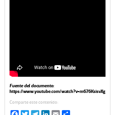
Fuente del documento:
https://www.youtube.com/watch?v=m676KsisvXg
Comparte este contenido:
Fa
T
Te
Li
E
C