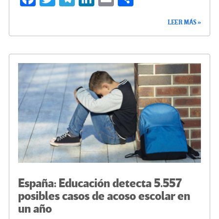
ce
wi
le
n
m
o
LEER MÁS »
b
tt
gr
ke
ail
m
o
er
a
dI
p
o
m
n
ar
k
tir
España: Educación detecta 5.557
posibles casos de acoso escolar en
un año