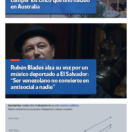
cumplir los cinco que uno nacido
en Australia
Rubén Blades alza su voz por un
músico deportado a El Salvador:
“Ser venezolano no convierte en
antisocial a nadie”