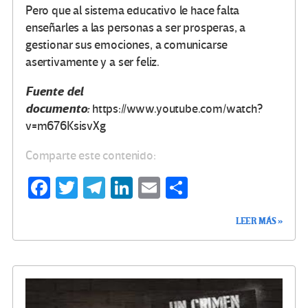
Pero que al sistema educativo le hace falta
enseñarles a las personas a ser prosperas, a
gestionar sus emociones, a comunicarse
asertivamente y a ser feliz.
Fuente del
documento:
https://www.youtube.com/watch?
v=m676KsisvXg
Comparte este contenido:
Fa
T
Te
Li
E
C
ce
wi
le
n
m
o
LEER MÁS »
b
tt
gr
ke
ail
m
o
er
a
dI
p
o
m
n
ar
k
tir