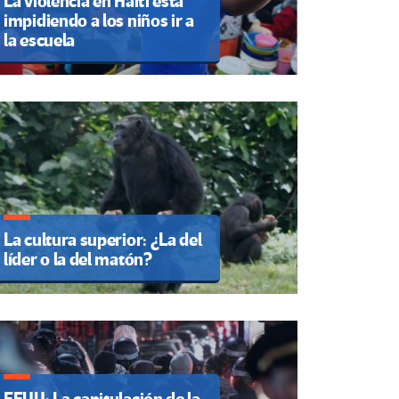
La violencia en Haití está
impidiendo a los niños ir a
la escuela
La cultura superior: ¿La del
líder o la del matón?