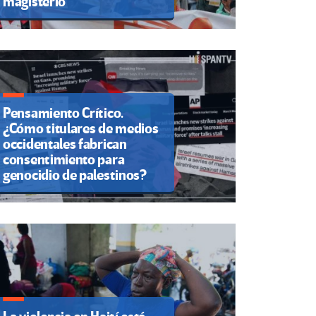
magisterio
Pensamiento Crítico.
¿Cómo titulares de medios
occidentales fabrican
consentimiento para
genocidio de palestinos?