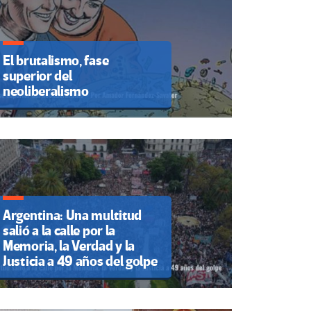
El brutalismo, fase
superior del
neoliberalismo
Argentina: Una multitud
salió a la calle por la
Memoria, la Verdad y la
Justicia a 49 años del golpe