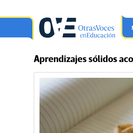
Saltar al contenido principal
OtrasVocesenEducacion.org
Aprendizajes sólidos aco