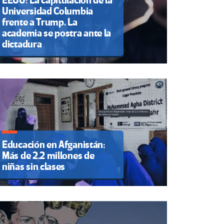
EEUU: La capitulación de la
Universidad Columbia
frente a Trump. La
academia se postra ante la
dictadura
Educación en Afganistán:
Más de 2.2 millones de
niñas sin clases