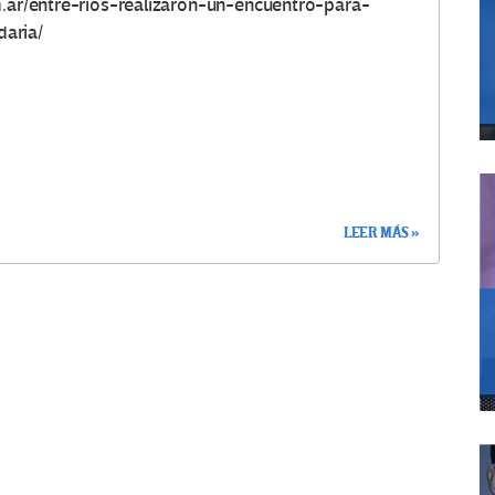
m.ar/entre-rios-realizaron-un-encuentro-para-
aria/
LEER MÁS »