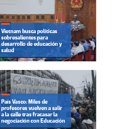
Vietnam busca políticas
sobresalientes para
desarrollo de educación y
salud
País Vasco: Miles de
profesores vuelven a salir
a la calle tras fracasar la
negociación con Educación