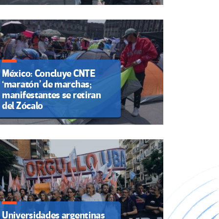
México: Concluye CNTE
‘maratón’ de marchas;
manifestantes se retiran
del Zócalo
Universidades argentinas