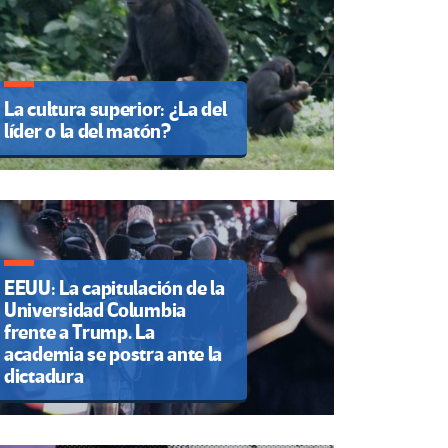
La cultura superior: ¿La del
líder o la del matón?
EEUU: La capitulación de la
Universidad Columbia
frente a Trump. La
academia se postra ante la
dictadura