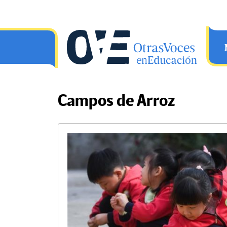
Saltar al contenido principal
OtrasVocesenEducacion.org
Campos de Arroz