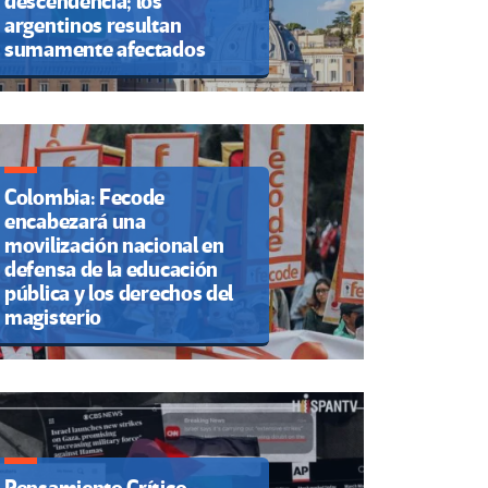
descendencia; los
argentinos resultan
sumamente afectados
Colombia: Fecode
encabezará una
movilización nacional en
defensa de la educación
pública y los derechos del
magisterio