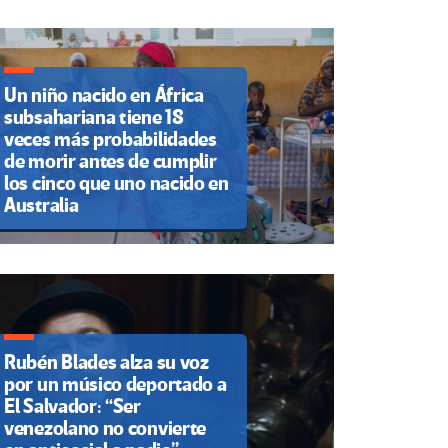
Un niño nacido en África
subsahariana tiene 18
veces más probabilidades
de morir antes de cumplir
los cinco que uno nacido en
Australia
Rubén Blades alza su voz
por un músico deportado a
El Salvador: “Ser
venezolano no convierte