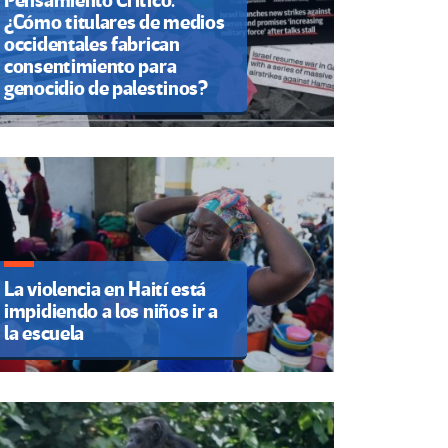
Pensamiento Crítico.
¿Cómo titulares de medios
occidentales fabrican
consentimiento para
genocidio de palestinos?
La violencia en Haití está
impidiendo a los niños ir a
la escuela