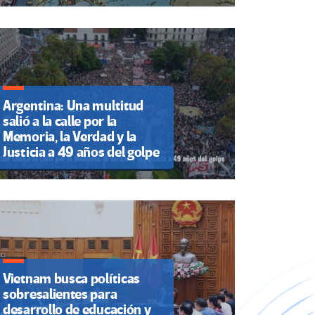
Argentina: Una multitud
salió a la calle por la
Memoria, la Verdad y la
Justicia a 49 años del golpe
Vietnam busca políticas
sobresalientes para
desarrollo de educación y