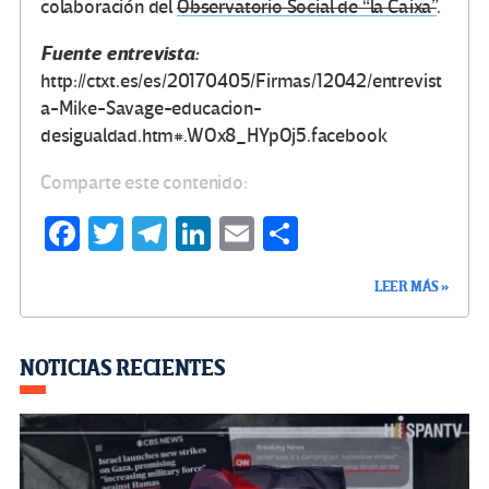
colaboración del
Observatorio Social de “la Caixa”
.
Fuente entrevista:
http://ctxt.es/es/20170405/Firmas/12042/entrevist
a-Mike-Savage-educacion-
desigualdad.htm#.WOx8_HYpOj5.facebook
Comparte este contenido:
Fa
T
Te
Li
E
C
ce
wi
le
n
m
o
LEER MÁS »
b
tt
gr
ke
ail
m
o
er
a
dI
p
o
m
n
ar
NOTICIAS RECIENTES
k
tir