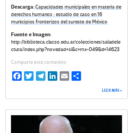
Descarga:
Capacidades municipales en materia de
derechos humanos : estudio de caso en 16
municipios fronterizos del sureste de México
Fuente e Imagen:
http://biblioteca.clacso.edu.ar/colecciones/saladele
ctura/index.php?novedad=si&c=mx-049&d=14623
Comparte este contenido:
Fa
T
Te
Li
E
C
ce
wi
le
n
m
o
LEER MÁS »
b
tt
gr
ke
ail
m
o
er
a
dI
p
o
m
n
ar
k
tir