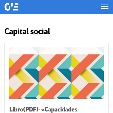
Saltar al contenido principal
OtrasVocesenEducacion.org
TOG
Capital social
Libro(PDF): «Capacidades