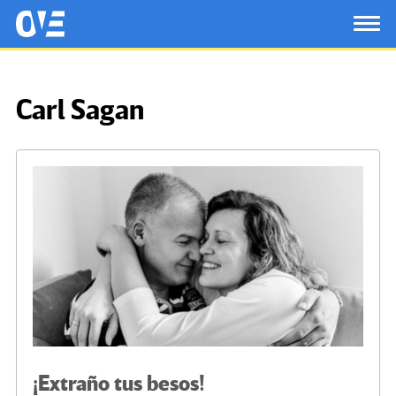
Saltar al contenido principal
OtrasVocesenEducacion.org
TOG
Carl Sagan
¡Extraño tus besos!