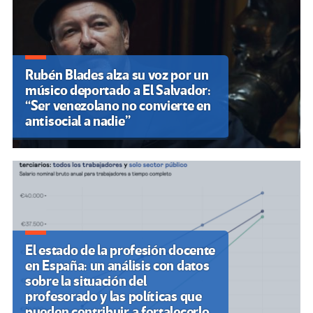
Rubén Blades alza su voz por un
músico deportado a El Salvador:
“Ser venezolano no convierte en
antisocial a nadie”
El estado de la profesión docente
en España: un análisis con datos
sobre la situación del
profesorado y las políticas que
pueden contribuir a fortalecerlo