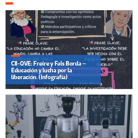
k
tir
CII-OVE: Freire y Fals Borda –
Educación y lucha por la
liberación. (Infografía)