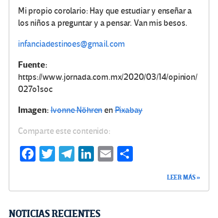
Mi propio corolario: Hay que estudiar y enseñar a
los niños a preguntar y a pensar. Van mis besos.
infanciadestinoes@gmail.com
Fuente:
https://www.jornada.com.mx/2020/03/14/opinion/
027o1soc
Imagen:
Ivonne Nöhren
en
Pixabay
Comparte este contenido:
Fa
T
Te
Li
E
C
ce
wi
le
n
m
o
LEER MÁS »
b
tt
gr
ke
ail
m
o
er
a
dI
p
o
m
n
ar
NOTICIAS RECIENTES