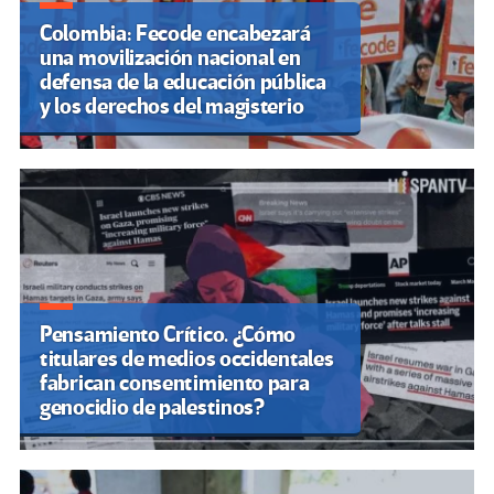
Colombia: Fecode encabezará
una movilización nacional en
defensa de la educación pública
y los derechos del magisterio
Pensamiento Crítico. ¿Cómo
titulares de medios occidentales
fabrican consentimiento para
genocidio de palestinos?