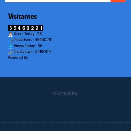
Visitantes
Users Today : 28
Total Users : 35460291
Views Today : 36
Total views : 3419004
Powered By
WPS Visitor Counter
SÍGUENOS EN: