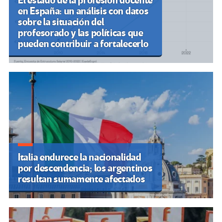
El estado de la profesión docente
en España: un análisis con datos
sobre la situación del
profesorado y las políticas que
pueden contribuir a fortalecerlo
Italia endurece la nacionalidad
por descendencia; los argentinos
resultan sumamente afectados