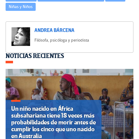
Niñas y Niños
ANDREA BÁRCENA
Filósofa, psicóloga y periodista
Navegación
NOTICIAS RECIENTES
de
entradas
Un niño nacido en África
subsahariana tiene 18 veces más
probabilidades de morir antes de
cumplir los cinco que uno nacido
en Australia