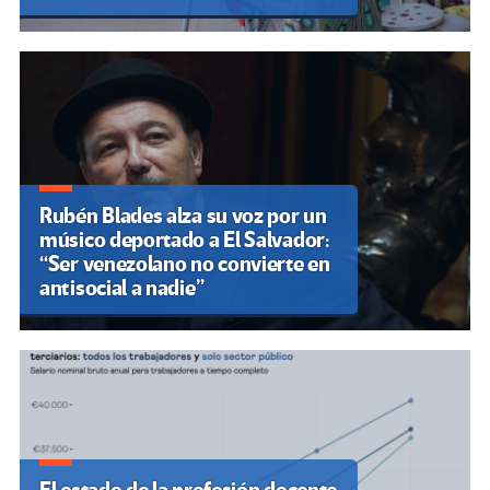
Rubén Blades alza su voz por un
músico deportado a El Salvador:
“Ser venezolano no convierte en
antisocial a nadie”