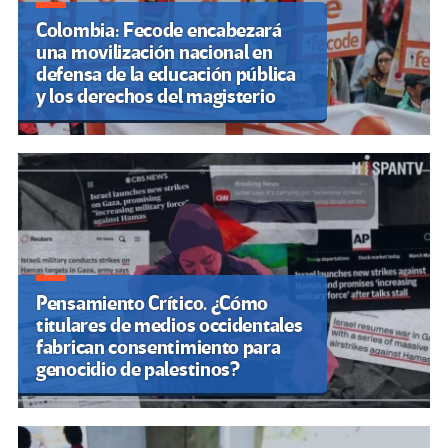
Colombia: Fecode encabezará
una movilización nacional en
defensa de la educación pública
y los derechos del magisterio
Pensamiento Crítico. ¿Cómo
titulares de medios occidentales
fabrican consentimiento para
genocidio de palestinos?