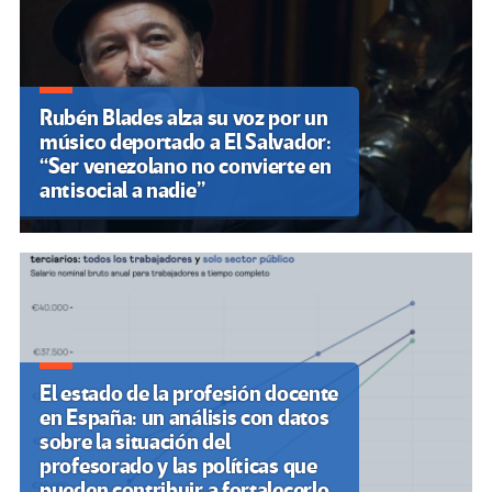
Rubén Blades alza su voz por un
músico deportado a El Salvador:
“Ser venezolano no convierte en
antisocial a nadie”
El estado de la profesión docente
en España: un análisis con datos
sobre la situación del
profesorado y las políticas que
pueden contribuir a fortalecerlo