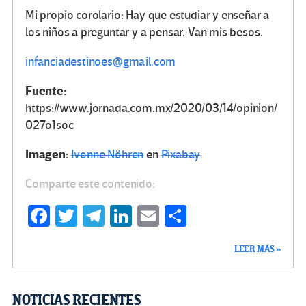
Mi propio corolario: Hay que estudiar y enseñar a
los niños a preguntar y a pensar. Van mis besos.
infanciadestinoes@gmail.com
Fuente:
https://www.jornada.com.mx/2020/03/14/opinion/
027o1soc
Imagen:
Ivonne Nöhren
en
Pixabay
Comparte este contenido:
Fa
T
Te
Li
E
C
ce
wi
le
n
m
o
LEER MÁS »
b
tt
gr
ke
ail
m
o
er
a
dI
p
o
m
n
ar
NOTICIAS RECIENTES