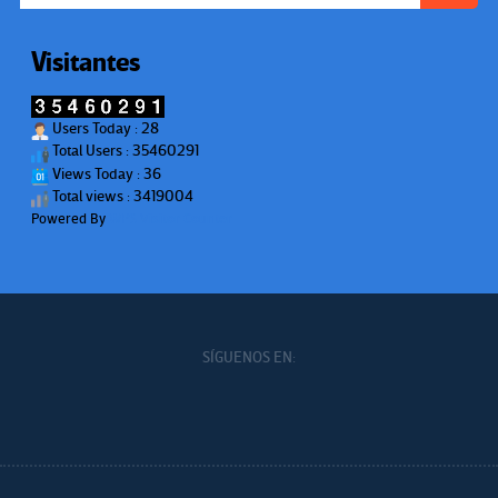
Visitantes
Users Today : 28
Total Users : 35460291
Views Today : 36
Total views : 3419004
Powered By
WPS Visitor Counter
SÍGUENOS EN: