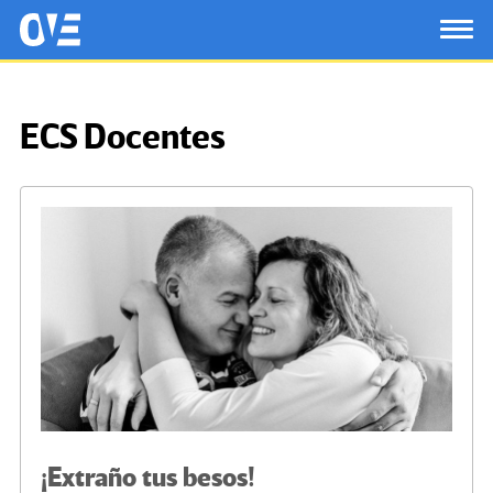
Saltar al contenido principal
OtrasVocesenEducacion.org
TOG
ECS Docentes
¡Extraño tus besos!