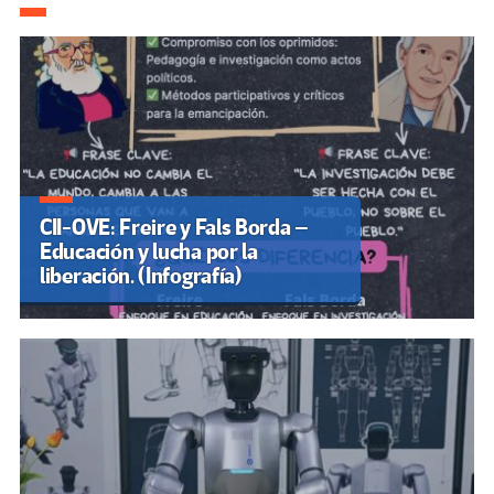
k
tir
CII-OVE: Freire y Fals Borda –
Educación y lucha por la
liberación. (Infografía)