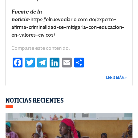
Fuente de la
noticia:
https://elnuevodiario.com.do/experto-
afirma-criminalidad-se-mitigaria-con-educacion-
en-valores-civicos/
Comparte este contenido:
Fa
T
Te
Li
E
C
ce
wi
le
n
m
o
LEER MÁS »
b
tt
gr
ke
ail
m
o
er
a
dI
p
o
m
n
ar
NOTICIAS RECIENTES
k
tir