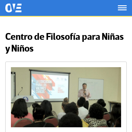
Saltar al contenido principal
OtrasVocesenEducacion.org
TOG
Centro de Filosofía para Niñas
y Niños