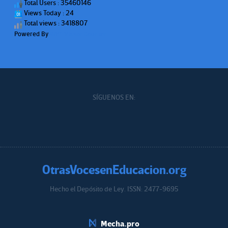
Total Users : 35460146
Views Today : 24
Total views : 3418807
Powered By
WPS Visitor Counter
SÍGUENOS EN:
OtrasVocesenEducacion.org
Hecho el Depósito de Ley. ISSN: 2477-9695
Educacion.org
Mecha.pro