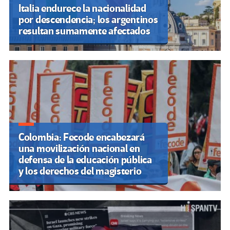
Italia endurece la nacionalidad
por descendencia; los argentinos
resultan sumamente afectados
Colombia: Fecode encabezará
una movilización nacional en
defensa de la educación pública
y los derechos del magisterio