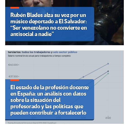
Rubén Blades alza su voz por un
músico deportado a El Salvador:
“Ser venezolano no convierte en
antisocial a nadie”
El estado de la profesión docente
en España: un análisis con datos
sobre la situación del
profesorado y las políticas que
pueden contribuir a fortalecerlo