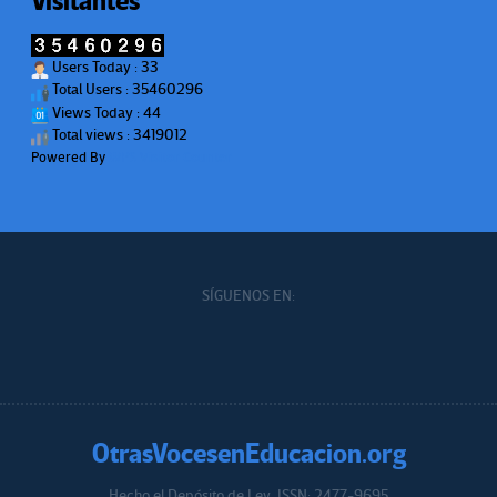
Visitantes
Users Today : 33
Total Users : 35460296
Views Today : 44
Total views : 3419012
Powered By
WPS Visitor Counter
SÍGUENOS EN:
OtrasVocesenEducacion.org
Hecho el Depósito de Ley. ISSN: 2477-9695