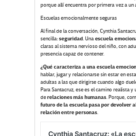
e
porque allí encuentra por primera vez a un 
s
Escuelas emocionalmente seguras
e
Al final de la conversación, Cynthia Santac
seguridad
escuela emocion
sencilla:
. Una
n
claras al sistema nervioso del niño, con ad
E
presencia capaz de contener.
d
¿Qué caracteriza a una escuela emoci
hablar, jugar y relacionarse sin estar en e
u
adultas a las que dirigirse cuando algo due
Para Santacruz, ese es el camino realista y
c
relaciones más humanas
de
. Porque, com
futuro de la escuela pasa por devolver al
a
relación entre personas
.
c