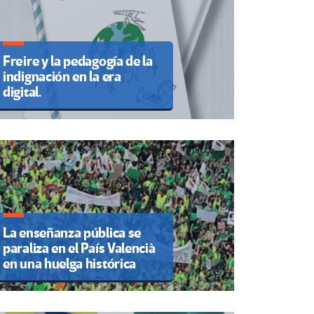
Freire y la pedagogía de la
indignación en la era
digital.
La enseñanza pública se
paraliza en el País Valencià
en una huelga histórica