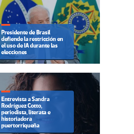
Presidente de Brasil
defiende la restricción en
el uso de IA durante las
elecciones
Entrevista a Sandra
Rodríguez Cotto,
periodista, literata e
historiadora
puertorriqueña