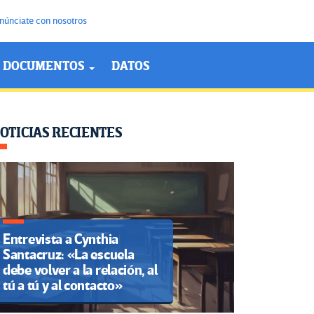
núnciate con nosotros
DOCUMENTOS
DATOS
OTICIAS RECIENTES
Entrevista a Cynthia
Santacruz: «La escuela
debe volver a la relación, al
tú a tú y al contacto»