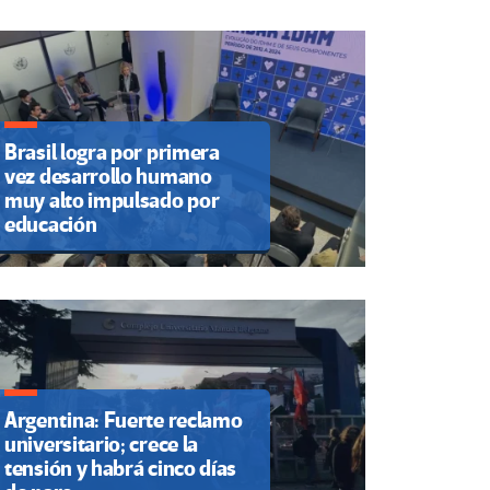
Brasil logra por primera
vez desarrollo humano
muy alto impulsado por
educación
Argentina: Fuerte reclamo
universitario; crece la
tensión y habrá cinco días