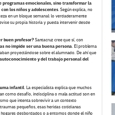
 de programas emocionales, sino transformar la
 con los niños y adolescentes
. Según explica, no
risteza en un bloque semanal: lo verdaderamente
vise su propia historia y pueda intervenir desde
er buen profesor?
Santacruz cree que sí, con
das no impide ser una buena persona
. El problema
caban proyectándose sobre el alumnado. De ahí que
autoconocimiento y del trabajo personal del
uma infantil
. La especialista explica que muchos
n como desafío, indisciplina o mala actitud son en
ismo que intenta sobrevivir a un contexto
 traumas pequeños, esas heridas cotidianas
, a hogares desbordados o a entornos donde el niño