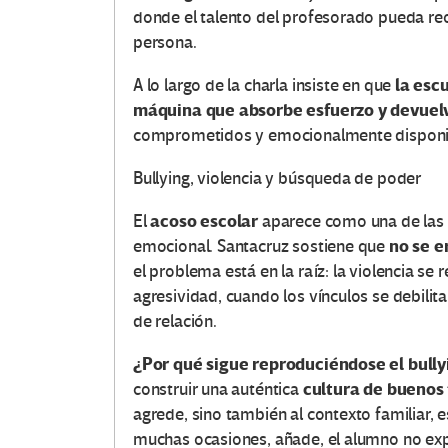
donde el talento del profesorado pueda reor
persona.
la esc
A lo largo de la charla insiste en que
O
máquina que absorbe esfuerzo y devuel
comprometidos y emocionalmente disponi
t
Bullying, violencia y búsqueda de poder
r
acoso escolar
El
aparece como una de las 
a
no se e
emocional. Santacruz sostiene que
s
el problema está en la raíz: la violencia se
agresividad, cuando los vínculos se debili
V
de relación.
o
¿Por qué sigue reproduciéndose el bull
cultura de buenos 
construir una auténtica
c
agrede, sino también al contexto familiar, e
muchas ocasiones, añade, el alumno no expr