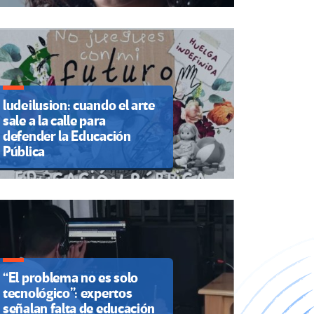
ludeilusion: cuando el arte
sale a la calle para
defender la Educación
Pública
“El problema no es solo
tecnológico”: expertos
señalan falta de educación