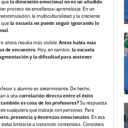
la dimensión emocional no es un añadido
n que
,
quier proceso de enseñanza-aprendizaje. En un
estimulación, la multiculturalidad y la creciente
la escuela no puede seguir ignorando lo
a que
onal
.
Antes había más
ro ahora resulta más visible.
os de encuentro
la escuela
. Hoy, en cambio,
ragmentación y la dificultad para sostener
rofesor y alumno es determinante. De hecho,
correlación directa entre el éxito
tan a una
 también es cosa de los profesores?
Su respuesta
o de cualquiera que trabaje con personas. Para
speto, presencia y destrezas emocionales
. En esa
o deba limitarse a transmitir contenidos. Considera