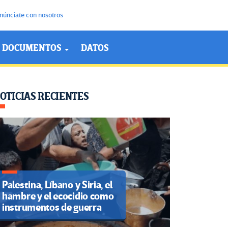
núnciate con nosotros
DOCUMENTOS
DATOS
OTICIAS RECIENTES
Palestina, Líbano y Siria, el
hambre y el ecocidio como
instrumentos de guerra