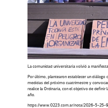
O
t
r
a
s
La comunidad universitaria volvió a manifesta
V
Por último, plantearon
establecer un diálogo 
medidas del próximo cuatrimestre y convocar
o
realice la Ordinaria, con el objetivo de defini
año.
c
https://www.0223.com.ar/nota/2026-5-25-9-