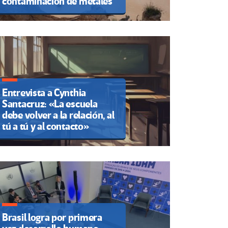
contaminación de metales
Entrevista a Cynthia
Santacruz: «La escuela
debe volver a la relación, al
tú a tú y al contacto»
Brasil logra por primera