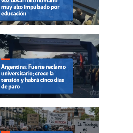
vez desarrollo humano
muy alto impulsado por
educación
Argentina: Fuerte reclamo
universitario; crece la
tensión y habrá cinco días
de paro