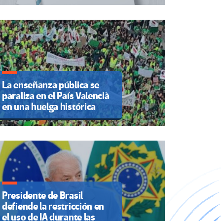
La enseñanza pública se
paraliza en el País Valencià
en una huelga histórica
Presidente de Brasil
defiende la restricción en
el uso de IA durante las