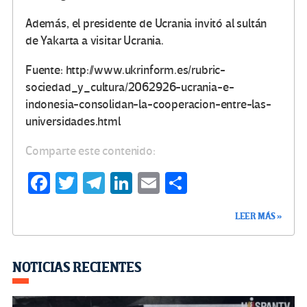
Además, el presidente de Ucrania invitó al sultán
de Yakarta a visitar Ucrania.
Fuente: http://www.ukrinform.es/rubric-
sociedad_y_cultura/2062926-ucrania-e-
indonesia-consolidan-la-cooperacion-entre-las-
universidades.html
Comparte este contenido:
Fa
T
Te
Li
E
C
ce
wi
le
n
m
o
LEER MÁS »
b
tt
gr
ke
ail
m
o
er
a
dI
p
o
m
n
ar
NOTICIAS RECIENTES
k
tir