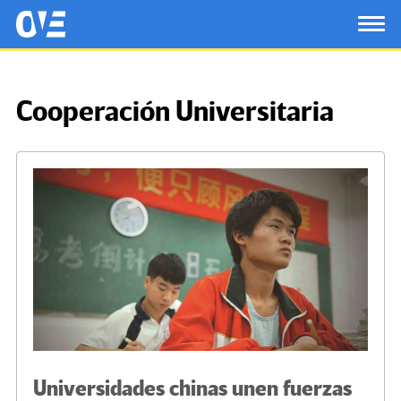
Saltar al contenido principal
OtrasVocesenEducacion.org
TOG
Cooperación Universitaria
Universidades chinas unen fuerzas