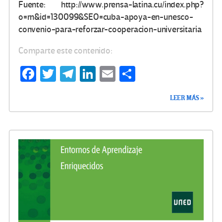
Fuente: http://www.prensa-latina.cu/index.php?
o=rn&id=130099&SEO=cuba-apoya-en-unesco-
convenio-para-reforzar-cooperacion-universitaria
Comparte este contenido:
Fa
T
Te
Li
E
C
ce
wi
le
n
m
o
LEER MÁS »
b
tt
gr
ke
ail
m
o
er
a
dI
p
o
m
n
ar
k
tir