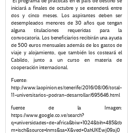
El programa de prácticas en el país de destino se
iniciará a finales de octubre y se extenderá entre
dos y cinco meses. Los aspirantes deben ser
desempleados menores de 30 años que tengan
alguna titulaciones requeridas para la
convocatoria. Los beneficiarios recibirán una ayuda
de 500 euros mensuales además de los gastos de
viaje y alojamiento, que también los costeará el
Cabildo, junto a un curso en materia de
cooperación internacional.
Fuente:
http://www.laopinion.es/tenerife/2016/08/06/total-
11-universitarios-podran-desarrollar/695646.html
fuente de la Imagen:
https://www.google.co.ve/search?
q=universidades+de+africa&biw=1024&bih=485&tb
m=isch&source=lnms&sa=X&ved=0ahUKEwj09aj0