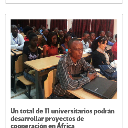
b
tt
gr
ke
ail
m
o
er
a
dI
p
o
m
n
ar
k
tir
Un total de 11 universitarios podrán
desarrollar proyectos de
cooperación en África