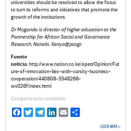
universities should be resolved to allow the focus
to turn to reforms and initiatives that promote the
growth of the institutions.
Dr Muganda is director of higher education at the
Partnership for African Social and Governance
Research, Nairobi. Kenya@pasgr.
Fuente
noticia:
http://www.nation.co.ke/oped/Opinion/Fut
ure-of-innovation-lies-with-varsity-business-
cooperation/440808-3348268-
ws026f/index.html
Comparte este contenido:
Fa
T
Te
Li
E
C
ce
wi
le
n
m
o
LEER MÁS »