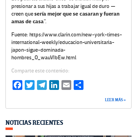
presionar a sus hijas a trabajar igual de duro —
sería mejor que se casaran y fueran
creen que
amas de casa
”.
Fuente: https://www.clarin.com/new-york-times-
international-weekly/educacion-universitaria-
japon-sigue-dominada-
hombres_0_wauVIbEw.html
Comparte este contenido:
Fa
T
Te
Li
E
C
ce
wi
le
n
m
o
LEER MÁS »
b
tt
gr
ke
ail
m
o
er
a
dI
p
o
m
n
ar
NOTICIAS RECIENTES
k
tir