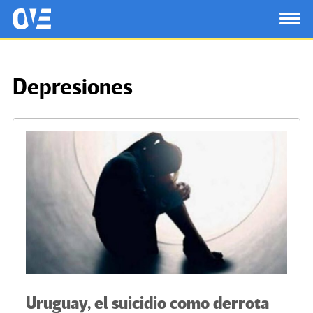
Saltar al contenido principal
OtrasVocesenEducacion.org
TOG
Depresiones
Uruguay, el suicidio como derrota