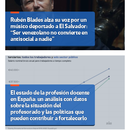
Rubén Blades alza su voz por un
músico deportado a El Salvador:
“Ser venezolano no convierte en
antisocial a nadie”
El estado de la profesión docente
en España: un análisis con datos
sobre la situación del
profesorado y las políticas que
pueden contribuir a fortalecerlo