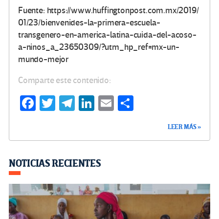
Fuente: https://www.huffingtonpost.com.mx/2019/
01/23/bienvenides-la-primera-escuela-
transgenero-en-america-latina-cuida-del-acoso-
a-ninos_a_23650309/?utm_hp_ref=mx-un-
mundo-mejor
Comparte este contenido:
Fa
T
Te
Li
E
C
ce
wi
le
n
m
o
LEER MÁS »
b
tt
gr
ke
ail
m
o
er
a
dI
p
o
m
n
ar
NOTICIAS RECIENTES
k
tir