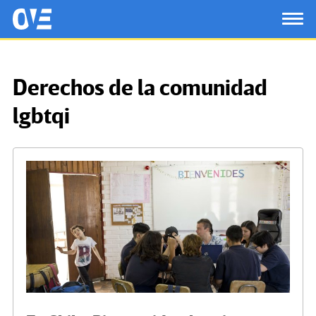
Saltar al contenido principal
OtrasVocesenEducacion.org
TOG
Derechos de la comunidad
lgbtqi