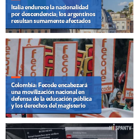
Italia endurece la nacionalidad
por descendencia; los argentinos
resultan sumamente afectados
Colombia: Fecode encabezará
una movilización nacional en
defensa de la educación pública
y los derechos del magisterio