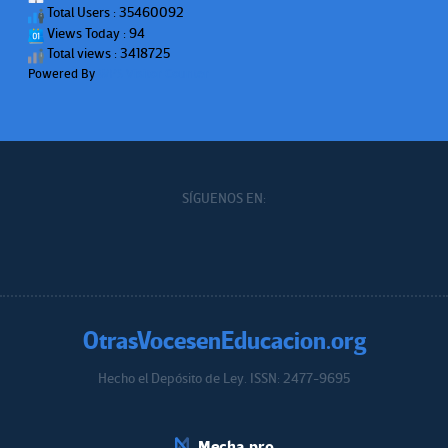
Total Users : 35460092
Views Today : 94
Total views : 3418725
Powered By
WPS Visitor Counter
SÍGUENOS EN:
OtrasVocesenEducacion.org
Hecho el Depósito de Ley. ISSN: 2477-9695
Educacion.org
Mecha.pro