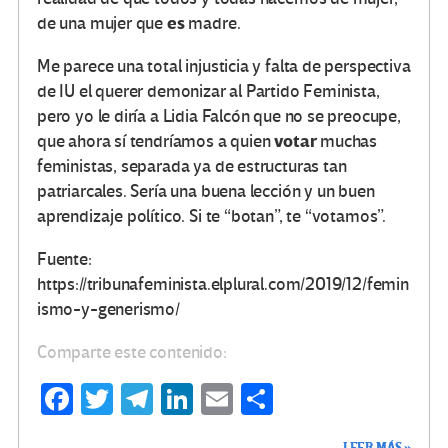
es
de una mujer que
madre.
Me parece una total injusticia y falta de perspectiva
de IU el querer demonizar al Partido Feminista,
pero yo le diría a Lidia Falcón que no se preocupe,
votar
que ahora sí tendríamos a quien
muchas
feministas, separada ya de estructuras tan
patriarcales. Sería una buena lección y un buen
aprendizaje político. Si te “botan”, te “votamos”.
Fuente:
https://tribunafeminista.elplural.com/2019/12/femin
ismo-y-generismo/
Comparte este contenido:
Fa
T
Te
Li
E
C
ce
wi
le
n
m
o