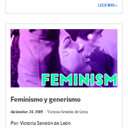
ce
wi
le
n
m
o
LEER MÁS »
b
tt
gr
ke
ail
m
o
er
a
dI
p
o
m
n
ar
k
tir
Feminismo y generismo
diciembre 24, 2019
Victoria Sendón de León
Por: Victoria Sendón de León