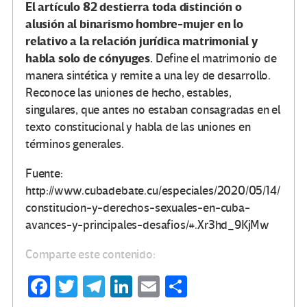
El artículo 82 destierra toda distinción o
alusión al binarismo hombre-mujer en lo
relativo a la relación jurídica matrimonial y
habla solo de cónyuges.
Define el matrimonio de
manera sintética y remite a una ley de desarrollo.
Reconoce las uniones de hecho, estables,
singulares, que antes no estaban consagradas en el
texto constitucional y habla de las uniones en
términos generales.
Fuente:
http://www.cubadebate.cu/especiales/2020/05/14/
constitucion-y-derechos-sexuales-en-cuba-
avances-y-principales-desafios/#.Xr3hd_9KjMw
Comparte este contenido:
Fa
T
Te
Li
E
C