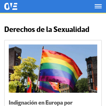
Saltar al contenido principal
OtrasVocesenEducacion.org
TOG
Derechos de la Sexualidad
Indignación en Europa por