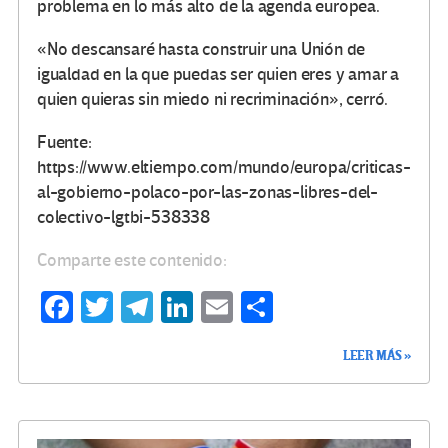
problema en lo más alto de la agenda europea.
«No descansaré hasta construir una Unión de
igualdad en la que puedas ser quien eres y amar a
quien quieras sin miedo ni recriminación», cerró.
Fuente:
https://www.eltiempo.com/mundo/europa/criticas-
al-gobierno-polaco-por-las-zonas-libres-del-
colectivo-lgtbi-538338
Comparte este contenido:
Fa
T
Te
Li
E
C
ce
wi
le
n
m
o
LEER MÁS »
b
tt
gr
ke
ail
m
o
er
a
dI
p
o
m
n
ar