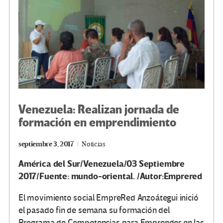
k
tir
Venezuela: Realizan jornada de
formación en emprendimiento
septiembre 3, 2017
Noticias
América del Sur/Venezuela/03 Septiembre
2017/Fuente: mundo-oriental. /Autor:Emprered
El movimiento social EmpreRed Anzoátegui inició
el pasado fin de semana su formación del
Programa de Competencias para Emprender en las