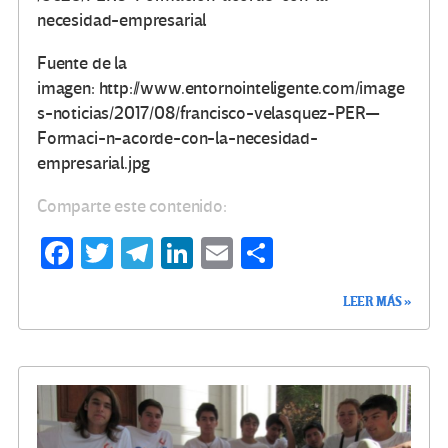
necesidad-empresarial
Fuente de la
imagen: http://www.entornointeligente.com/image
s-noticias/2017/08/francisco-velasquez-PER—
Formaci-n-acorde-con-la-necesidad-
empresarial.jpg
Comparte este contenido:
Fa
T
Te
Li
E
C
ce
wi
le
n
m
o
LEER MÁS »
b
tt
gr
ke
ail
m
o
er
a
dI
p
o
m
n
ar
k
tir