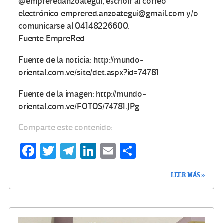
@empreredanzoategui, escribir al correo
electrónico emprered.anzoategui@gmail.com y/o
comunicarse al 04148226600.
Fuente EmpreRed
Fuente de la noticia: http://mundo-
oriental.com.ve/site/det.aspx?id=74781
Fuente de la imagen: http://mundo-
oriental.com.ve/FOTOS/74781.JPg
Comparte este contenido:
Fa
T
Te
Li
E
C
ce
wi
le
n
m
o
LEER MÁS »
b
tt
gr
ke
ail
m
o
er
a
dI
p
o
m
n
ar