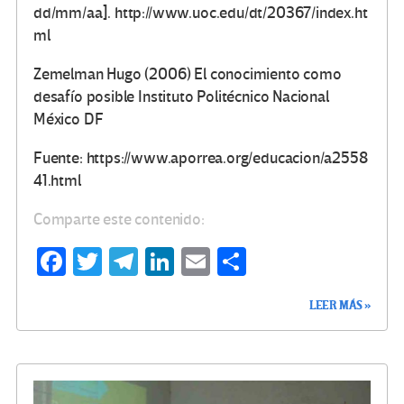
dd/mm/aa]. http://www.uoc.edu/dt/20367/index.ht
ml
Zemelman Hugo (2006) El conocimiento como
desafío posible Instituto Politécnico Nacional
México DF
Fuente: https://www.aporrea.org/educacion/a2558
41.html
Comparte este contenido:
Fa
T
Te
Li
E
C
ce
wi
le
n
m
o
LEER MÁS »
b
tt
gr
ke
ail
m
o
er
a
dI
p
o
m
n
ar