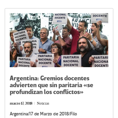
o
er
a
dI
p
o
m
n
ar
k
tir
Argentina: Gremios docentes
advierten que sin paritaria «se
profundizan los conflictos»
marzo 17, 2018
Noticias
Argentina/17 de Marzo de 2018/Filo