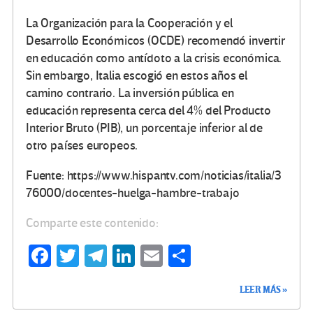
La Organización para la Cooperación y el
Desarrollo Económicos (OCDE) recomendó invertir
en educación como antídoto a la crisis económica.
Sin embargo, Italia escogió en estos años el
camino contrario. La inversión pública en
educación representa cerca del 4% del Producto
Interior Bruto (PIB), un porcentaje inferior al de
otro países europeos.
Fuente: https://www.hispantv.com/noticias/italia/3
76000/docentes-huelga-hambre-trabajo
Comparte este contenido:
Fa
T
Te
Li
E
C
ce
wi
le
n
m
o
LEER MÁS »
b
tt
gr
ke
ail
m