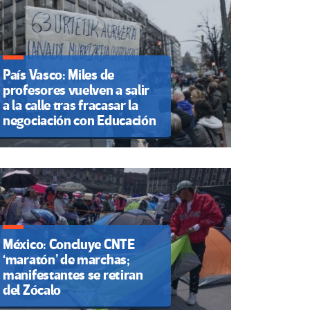
País Vasco: Miles de
profesores vuelven a salir
a la calle tras fracasar la
negociación con Educación
México: Concluye CNTE
‘maratón’ de marchas;
manifestantes se retiran
del Zócalo