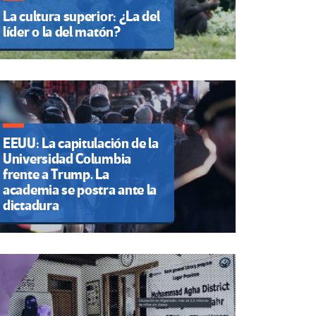
La cultura superior: ¿La del
líder o la del matón?
EEUU: La capitulación de la
Universidad Columbia
frente a Trump. La
academia se postra ante la
dictadura