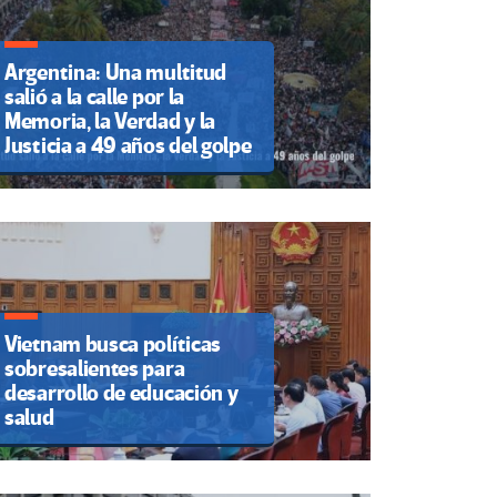
Argentina: Una multitud
salió a la calle por la
Memoria, la Verdad y la
Justicia a 49 años del golpe
Vietnam busca políticas
sobresalientes para
desarrollo de educación y
salud