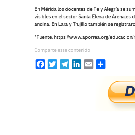
En Mérida los docentes de Fe y Alegría se sum
visibles en el sector Santa Elena de Arenales
andina. En Lara y Trujillo también se registrar
*Fuente: https://www.aporrea.org/educacion
Comparte este contenido:
Fa
T
Te
Li
E
C
ce
wi
le
n
m
o
b
tt
gr
ke
ail
m
o
er
a
dI
p
o
m
n
ar
k
tir