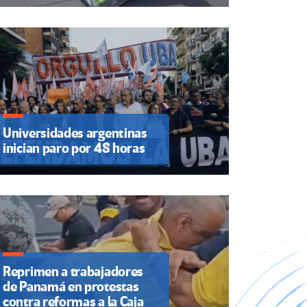
Universidades argentinas
inician paro por 48 horas
Reprimen a trabajadores
de Panamá en protestas
contra reformas a la Caja