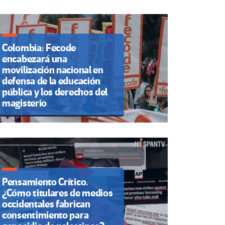
Colombia: Fecode
encabezará una
movilización nacional en
defensa de la educación
pública y los derechos del
magisterio
Pensamiento Crítico.
¿Cómo titulares de medios
occidentales fabrican
consentimiento para