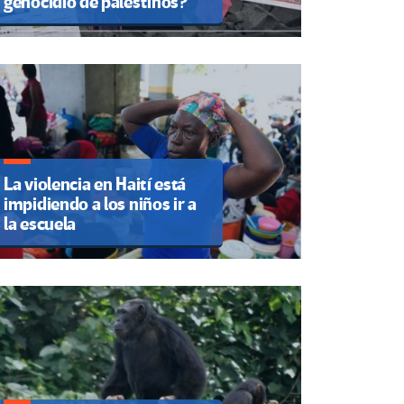
genocidio de palestinos?
La violencia en Haití está
impidiendo a los niños ir a
la escuela