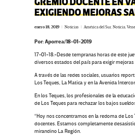
GREMIO DOCENTE EN VA
EXIGIENDO MEJORAS S
enero 18, 2019
Noticias
América del Sur
,
Noticia
,
Vene
Por: Aporrea/18-01-2019
17-01-18.-Desde tempranas horas de este jue
diversos estados del país para exigir mejoras s
A través de las redes sociales, usuarios repo
Los Teques, La Matica y en la Avenida Interc
En los Teques, los profesionales de la educa
de Los Teques para rechazar los bajos sueld
“Hoy nos concentramos en la redoma de Los Te
docentes. Estamos completamente desasistido
mirandino La Región.