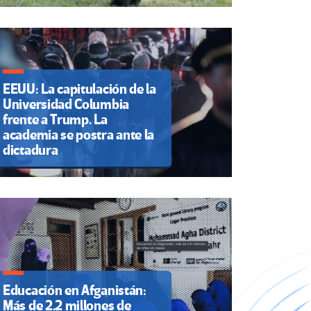
EEUU: La capitulación de la
Universidad Columbia
frente a Trump. La
academia se postra ante la
dictadura
Educación en Afganistán:
Más de 2.2 millones de