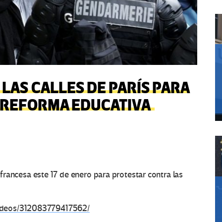
LAS CALLES DE PARÍS PARA
 REFORMA EDUCATIVA
l francesa este 17 de enero para protestar contra las
ideos/312083779417562/