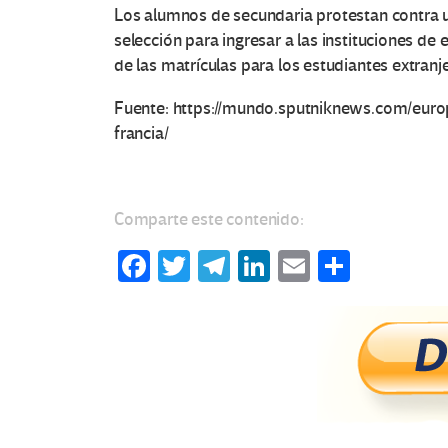
Los alumnos de secundaria protestan contra 
selección para ingresar a las instituciones de
de las matrículas para los estudiantes extranj
Fuente: https://mundo.sputniknews.com/eur
francia/
Comparte este contenido:
Fa
T
Te
Li
E
C
ce
wi
le
n
m
o
b
tt
gr
ke
ail
m
o
er
a
dI
p
o
m
n
ar
k
tir