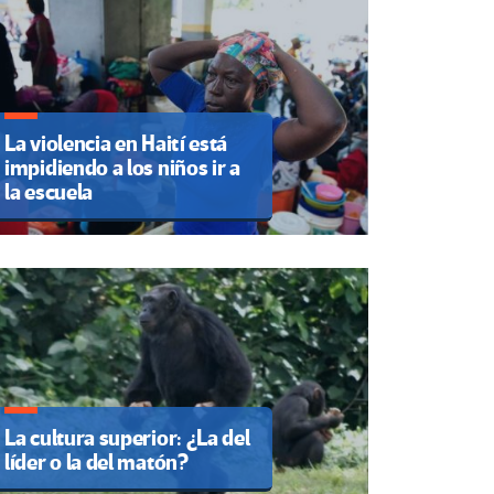
La violencia en Haití está
impidiendo a los niños ir a
la escuela
La cultura superior: ¿La del
líder o la del matón?