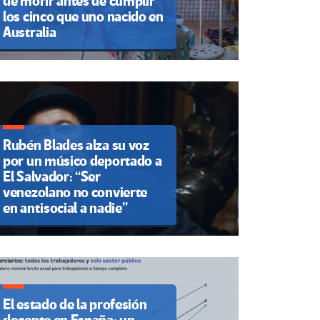
de morir antes de cumplir
los cinco que uno nacido en
Australia
Rubén Blades alza su voz
por un músico deportado a
El Salvador: “Ser
venezolano no convierte
en antisocial a nadie”
El estado de la profesión