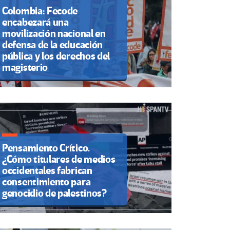
Colombia: Fecode
encabezará una
movilización nacional en
defensa de la educación
pública y los derechos del
magisterio
Pensamiento Crítico.
¿Cómo titulares de medios
occidentales fabrican
consentimiento para
genocidio de palestinos?