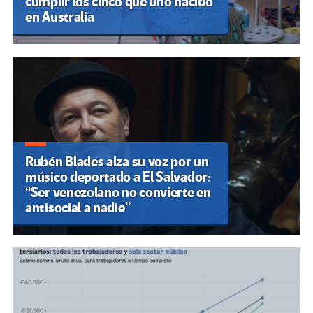
cumplir los cinco que uno nacido
en Australia
Rubén Blades alza su voz por un
músico deportado a El Salvador:
“Ser venezolano no convierte en
antisocial a nadie”