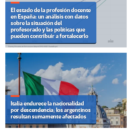
El estado de la profesión docente
en España: un análisis con datos
sobre la situación del
profesorado y las políticas que
pueden contribuir a fortalecerlo
Italia endurece la nacionalidad
por descendencia; los argentinos
resultan sumamente afectados