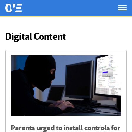
Saltar al contenido principal
OtrasVocesenEducacion.org
TOG
Digital Content
Parents urged to install controls for