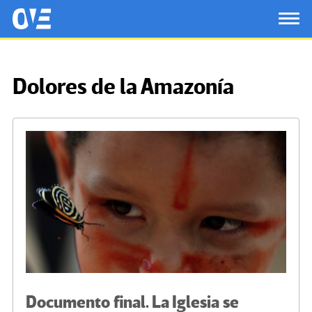
Saltar al contenido principal
OtrasVocesenEducacion.org
TOG
Dolores de la Amazonía
Documento final. La Iglesia se