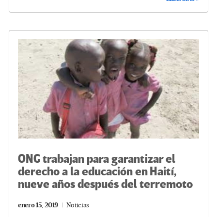
b
tt
gr
ke
ail
m
o
er
a
dI
p
o
m
n
ar
k
tir
ONG trabajan para garantizar el
derecho a la educación en Haití,
nueve años después del terremoto
enero 15, 2019
Noticias