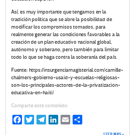
Así, es muy importante que tengamos en la
tradición política que se abre la posibilidad de
modificar los compromisos tomados, para
realmente generar las condiciones favorables a la
creación de un plan educativo nacional global,
autónomo y soberano, pero también para limitar
todo lo que se haga contra la soberanía del país.
Fuente: https://insurgenciamagisterial.com/camille-
chalmers-gobierno-usaid-y-escuelas-religiosas-
son-los-principales-actores-de-la-privatizacion-
educativa-en-haiti/
Comparte este contenido:
Fa
T
Te
Li
E
C
ce
wi
le
n
m
o
LEER MÁS »