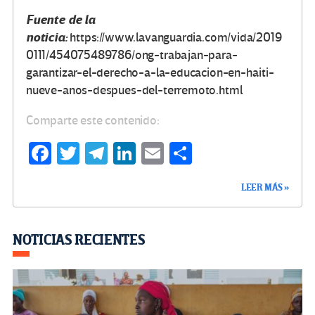
Fuente de la
noticia:
https://www.lavanguardia.com/vida/2019
0111/454075489786/ong-trabajan-para-
garantizar-el-derecho-a-la-educacion-en-haiti-
nueve-anos-despues-del-terremoto.html
Comparte este contenido:
Fa
T
Te
Li
E
C
ce
wi
le
n
m
o
LEER MÁS »
b
tt
gr
ke
ail
m
o
er
a
dI
p
o
m
n
ar
NOTICIAS RECIENTES
k
tir