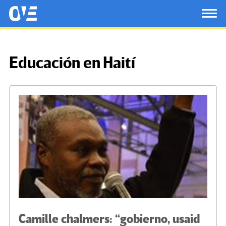
Saltar al contenido principal
OtrasVocesenEducacion.org
TOG
Educación en Haití
Camille chalmers: “gobierno, usaid