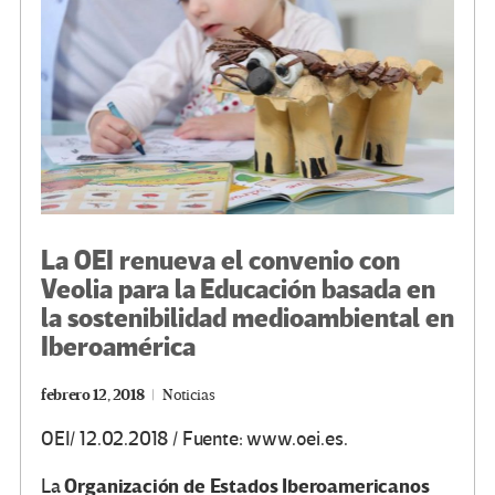
k
tir
La OEI renueva el convenio con
Veolia para la Educación basada en
la sostenibilidad medioambiental en
Iberoamérica
febrero 12, 2018
Noticias
OEI/ 12.02.2018 / Fuente: www.oei.es.
Organización de Estados Iberoamericanos
La