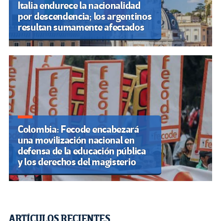
Italia endurece la nacionalidad
por descendencia; los argentinos
resultan sumamente afectados
Colombia: Fecode encabezará
una movilización nacional en
defensa de la educación pública
y los derechos del magisterio
ARTÍCULOS RECIENTES