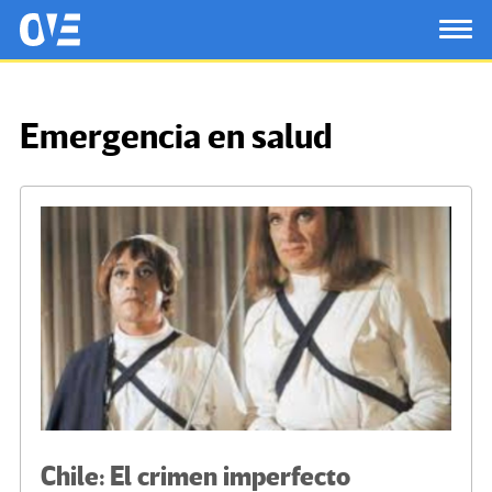
Saltar al contenido principal
OtrasVocesenEducacion.org
TOG
Emergencia en salud
Chile: El crimen imperfecto