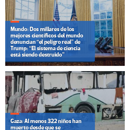
Mundo: Dos millares de los
mejores científicos del mundo
denuncian “el peligro real” de
Trump: “El sistema de ciencia
está siendo destruido”
Gaza: Al menos 322 niños han
muerto desde que se