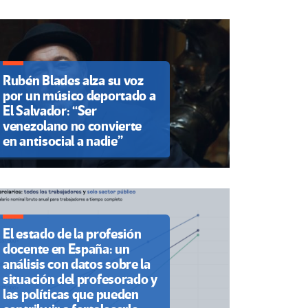
Rubén Blades alza su voz
por un músico deportado a
El Salvador: “Ser
venezolano no convierte
en antisocial a nadie”
El estado de la profesión
docente en España: un
análisis con datos sobre la
situación del profesorado y
las políticas que pueden