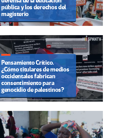
defensa de la educación
pública y los derechos del
magisterio
Pensamiento Crítico.
¿Cómo titulares de medios
occidentales fabrican
consentimiento para
genocidio de palestinos?