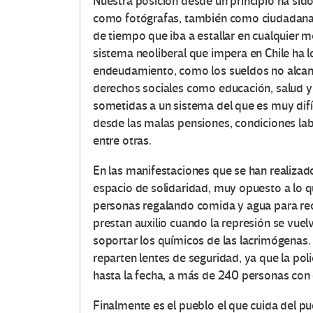
Nuestra posición desde un principio ha sido
como fotógrafas, también como ciudadanas
de tiempo que iba a estallar en cualquier 
sistema neoliberal que impera en Chile ha 
endeudamiento, como los sueldos no alcanza
derechos sociales como educación, salud y
sometidas a un sistema del que es muy dif
desde las malas pensiones, condiciones lab
entre otras.
En las manifestaciones que se han realiza
espacio de solidaridad, muy opuesto a lo qu
personas regalando comida y agua para recu
prestan auxilio cuando la represión se vuel
soportar los químicos de las lacrimógenas
reparten lentes de seguridad, ya que la pol
hasta la fecha, a más de 240 personas con
Finalmente es el pueblo el que cuida del p