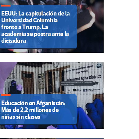
EEUU: La capitulación de la
Universidad Columbia
frente a Trump. La
academia se postra ante la
dictadura
Educación en Afganistán:
Más de 2.2 millones de
niñas sin clases