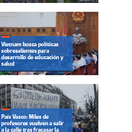
Vietnam busca políticas
sobresalientes para
desarrollo de educación y
salud
País Vasco: Miles de
profesores vuelven a salir
a la calle tras fracasar la