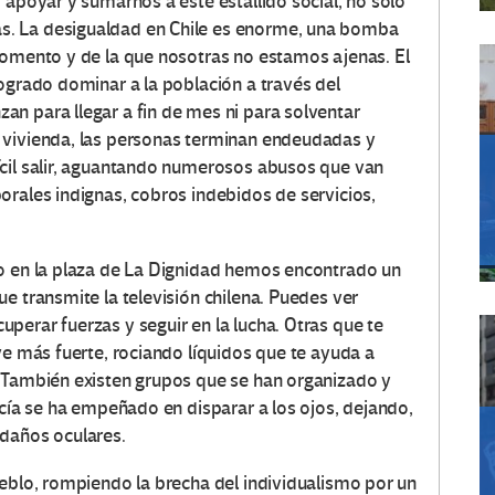
 apoyar y sumarnos a este estallido social, no solo
. La desigualdad en Chile es enorme, una bomba
momento y de la que nosotras no estamos ajenas. El
logrado dominar a la población a través del
n para llegar a fin de mes ni para solventar
 vivienda, las personas terminan endeudadas y
ícil salir, aguantando numerosos abusos que van
orales indignas, cobros indebidos de servicios,
do en la plaza de La Dignidad hemos encontrado un
e transmite la televisión chilena. Puedes ver
perar fuerzas y seguir en la lucha. Otras que te
ve más fuerte, rociando líquidos que te ayuda a
. También existen grupos que se han organizado y
icía se ha empeñado en disparar a los ojos, dejando,
 daños oculares.
ueblo, rompiendo la brecha del individualismo por un