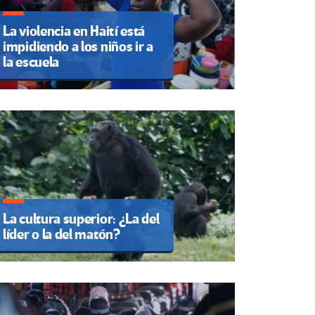
La violencia en Haití está
impidiendo a los niños ir a
la escuela
La cultura superior: ¿La del
líder o la del matón?