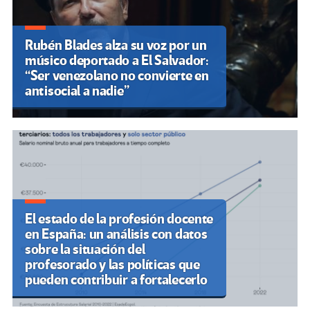
Rubén Blades alza su voz por un
músico deportado a El Salvador:
“Ser venezolano no convierte en
antisocial a nadie”
El estado de la profesión docente
en España: un análisis con datos
sobre la situación del
profesorado y las políticas que
pueden contribuir a fortalecerlo