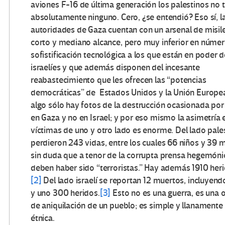
aviones F-16 de última generación los palestinos no 
absolutamente ninguno. Cero, ¿se entendió? Eso sí, l
autoridades de Gaza cuentan con un arsenal de misil
corto y mediano alcance, pero muy inferior en númer
sofistificación tecnológica a los que están en poder d
israelíes y que además disponen del incesante
reabastecimiento que les ofrecen las “potencias
democráticas” de Estados Unidos y la Unión Europea
algo sólo hay fotos de la destrucción ocasionada por 
en Gaza y no en Israel; y por eso mismo la asimetría e
víctimas de uno y otro lado es enorme. Del lado pale
perdieron 243 vidas, entre los cuales 66 niños y 39 m
sin duda que a tenor de la corrupta prensa hegemóni
deben haber sido “terroristas.” Hay además 1910 heri
[2]
Del lado israelí se reportan 12 muertos, incluyend
y uno 300 heridos.
[3]
Esto no es una guerra, es una 
de aniquilación de un pueblo; es simple y llanamente
étnica.