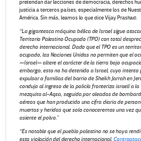
pretendan dar lecciones de democracia, derechos h
justicia a terceros países, especialmente los de Nues
América. Sin más, leamos lo que dice Vijay Prashad:
“La gigantesca máquina bélica de Israel sigue ataca
Territorio Palestino Ocupado (TPO) con total desprec
derecho internacional. Dado que el TPO es un territor
ocupado, las Naciones Unidas no permiten que el o
—Israel— altere el carácter de la tierra bajo ocupació
embargo, esto no ha detenido a Israel, cuyo intento 
expulsar a familias del barrio de Sheikh Jarrah en Je
condujo al ingreso de la policía fronteriza israelí a la
mezquita al-Aqsa, seguida por oleadas de bombar
aéreos que han producido una cifra diaria de perso
muertas y heridas que solo conoceremos una vez qu
asiente el polvo.”
“Es notable que el pueblo palestino no se haya rend
esta violación del derecho internacional.
Contraatac