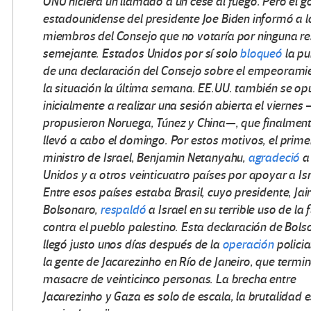
ONU hiciera un llamado a un cese al fuego. Pero el g
estadounidense del presidente Joe Biden informó a l
miembros del Consejo que no votaría por ninguna re
semejante. Estados Unidos por sí sol
o
bloqueó
la pu
de una declaración del Consejo sobre el empeorami
la situación la última semana. EE.UU. también se op
inicialmente a realizar una sesión abierta el vierne
propusieron Noruega, Túnez y China—, que finalment
llevó a cabo el domingo. Por estos motivos, el prime
ministro de Israel, Benjamin Netanyahu,
agradeció
a
Unidos y a otros veinticuatro países por apoyar a Isr
Entre esos países estaba Brasil, cuyo presidente, Jair
Bolsonaro,
respaldó
a Israel en su terrible uso de la 
contra el pueblo palestino. Esta declaración de Bols
llegó justo unos días después de la
operación
policia
la gente de Jacarezinho en Río de Janeiro, que termin
masacre de veinticinco personas. La brecha entre
Jacarezinho y Gaza es solo de escala, la brutalidad e