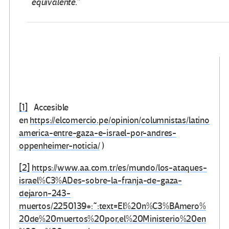
equivalente.”
[1]
Accesible
en
https://elcomercio.pe/opinion/columnistas/latino
america-entre-gaza-e-israel-por-andres-
oppenheimer-noticia/
)
[2]
https://www.aa.com.tr/es/mundo/los-ataques-
israel%C3%ADes-sobre-la-franja-de-gaza-
dejaron-243-
muertos/2250139#:~:text=El%20n%C3%BAmero%
20de%20muertos%20por,el%20Ministerio%20en