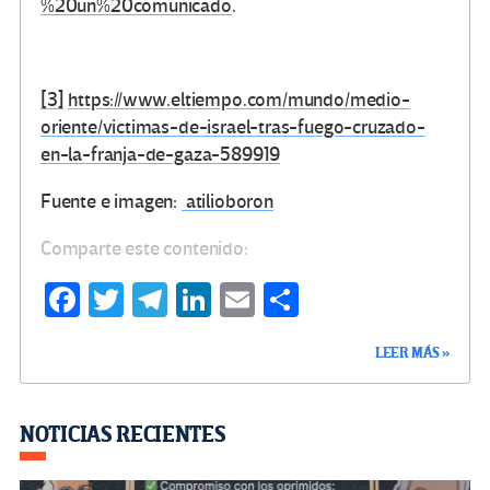
%20un%20comunicado
.
[3]
https://www.eltiempo.com/mundo/medio-
oriente/victimas-de-israel-tras-fuego-cruzado-
en-la-franja-de-gaza-589919
Fuente e imagen:
atilioboron
Comparte este contenido:
Fa
T
Te
Li
E
C
ce
wi
le
n
m
o
LEER MÁS »
b
tt
gr
ke
ail
m
o
er
a
dI
p
o
m
n
ar
NOTICIAS RECIENTES
k
tir