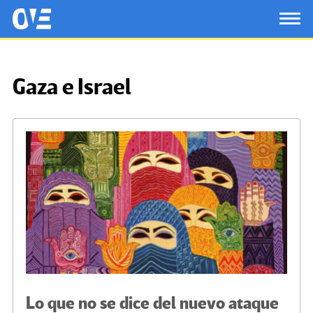
Saltar al contenido principal
OtrasVocesenEducacion.org
TOG
Gaza e Israel
Lo que no se dice del nuevo ataque