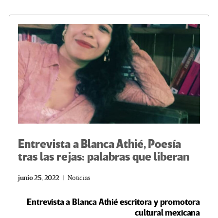
o
er
a
dI
p
o
m
n
ar
k
tir
Entrevista a Blanca Athié, Poesía
tras las rejas: palabras que liberan
junio 25, 2022
Noticias
Entrevista a Blanca Athié escritora y promotora
cultural mexicana