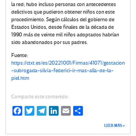
la red; hubo incluso personas con antecedentes
delictivos que pudieron obtener niños con este
procedimiento. Según cálculos del gobierno de
Estados Unidos, desde finales de la década de
1990 más de veinte mil niños adoptados habrían
sido abandonados por sus padres.
Fuente:
https://ctxt.es/es/20221001/Firmas/41071/gestacion
-subrogada-silvia-federici-ir-mas-alla-de-la-
piel.htm
Comparte este contenido:
Fa
T
Te
Li
E
C
ce
wi
le
n
m
o
LEER MÁS »
b
tt
gr
ke
ail
m