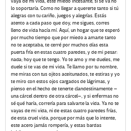
vaya de mi vida, este miedo incesante, si se va no
lo soportaría. Como no llegar a quererte tanto si tú
alegras con tu cariño, juegos y alegrías. Estás
atento a cada paso que doy, me sigues, corres
lleno de vida hacía mí. Aquí, un hogar que te esperó
por mucho tiempo que por miedo a amarte tanto
no te aceptaba, te cerré por muchos días esta
puerta fría en estas cuatro paredes, y de mi pesar:
nada; hoy que te tengo. Yo te amo y me dueles, me
duele si te vas de mi vida. Te llamo por tu nombre,
me miras con tus ojitos aceitunados, te estiras y yo
te miro con estos ojos cargados de lágrimas, y
pienso en el hecho de tenerte clandestinamente –
una cárcel dentro de otra cárcel–, y si enfermas no
sé qué haría, correría para salvarte la vida. Ya no te
vayas de mi vida, ni de estas cuatro paredes frías,
de esta cruel vida, porque por más que lo intente,
este acero jamás rompería, y estas bardas