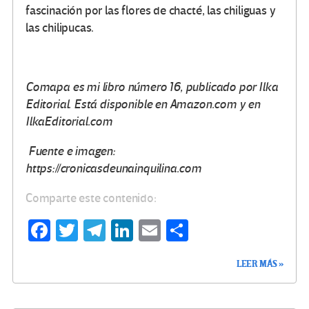
fascinación por las flores de chacté, las chiliguas y
las chilipucas.
Comapa es mi libro número 16, publicado por Ilka
Editorial. Está disponible en Amazon.com y en
IlkaEditorial.com
Fuente e imagen:
https://cronicasdeunainquilina.com
Comparte este contenido:
Fa
T
Te
Li
E
C
ce
wi
le
n
m
o
LEER MÁS »
b
tt
gr
ke
ail
m
o
er
a
dI
p