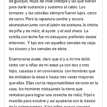
de güisquil, hojas de chile chiltepe y las que fueran
para darle sustancia y sustento al caldo. Los
tomates y las cebollas siempre fueron lujos, caros
de caros. Pero la rapadura canche y oscura
abundaban junto con el jabón de aceituna, la chicha
de piña y de máiz, el ayote y el atol shuco. La
tortilla con leche fue mi desayuno preferido desde
entonces. Y lujo era ver aquellos tamales de viaje,
los ticucos y los tamales de elote.
Enamorarse duele, claro que sí y a mí me dolió
tanto ver a niñas de mi edad ya con dos o tres
hijos, casadas o en convivencia con hombres que
les doblaban la edad o hasta tres veces mayores
que ellas. Ellas con la responsabilidad de todo en la
casa, los hombres trabajando la tierra que
rentaban para lograr una cosecha de máiz, frijol o
maicillo para octubre y así ayudarse con lo básico
de la sobrevivencia. Y los niños que se casaron