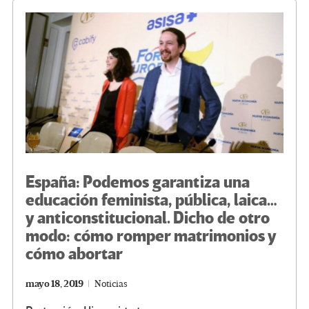
o
m
n
ar
k
tir
España: Podemos garantiza una
educación feminista, pública, laica…
y anticonstitucional. Dicho de otro
modo: cómo romper matrimonios y
cómo abortar
mayo 18, 2019
Noticias