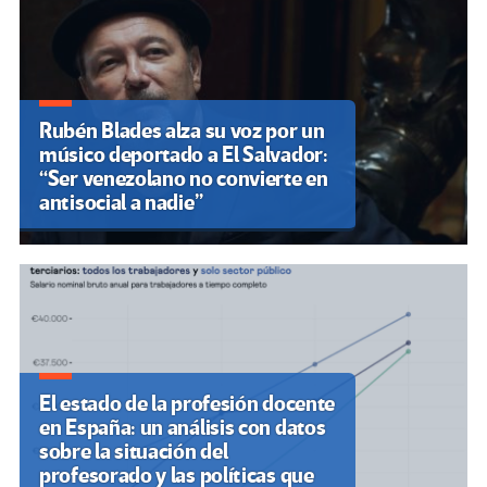
Rubén Blades alza su voz por un
músico deportado a El Salvador:
“Ser venezolano no convierte en
antisocial a nadie”
El estado de la profesión docente
en España: un análisis con datos
sobre la situación del
profesorado y las políticas que