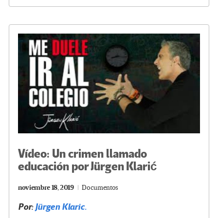
b
tt
gr
ke
ail
m
o
er
a
dI
p
o
m
n
ar
k
tir
Vídeo: Un crimen llamado
educación por Jürgen Klarić
noviembre 18, 2019
Documentos
Por:
Jürgen Klaric.