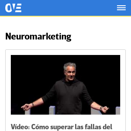
Saltar al contenido principal
OtrasVocesenEducacion.org
TOG
Neuromarketing
Vídeo: Cómo superar las fallas del