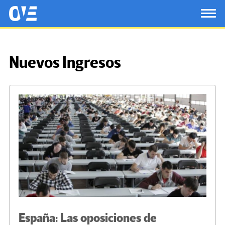
Saltar al contenido principal
OtrasVocesenEducacion.org
TOG
Nuevos Ingresos
España: Las oposiciones de