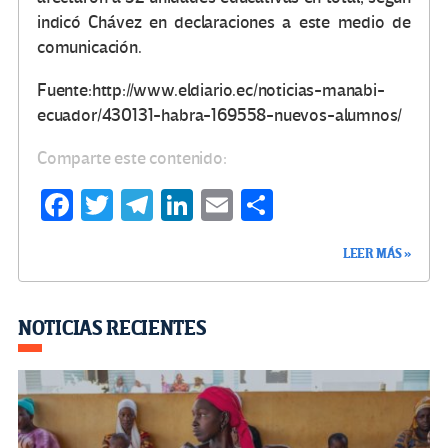
indicó Chávez en declaraciones a este medio de
comunicación.
Fuente:http://www.eldiario.ec/noticias-manabi-
ecuador/430131-habra-169558-nuevos-alumnos/
Comparte este contenido:
Fa
T
Te
Li
E
C
ce
wi
le
n
m
o
LEER MÁS »
b
tt
gr
ke
ail
m
o
er
a
dI
p
o
m
n
ar
NOTICIAS RECIENTES
k
tir