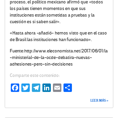
proceso, el político mexicano afirmó que «todos
los países tienen momentos en que sus
instituciones están sometidas a pruebas y la
cuestión es si saben salir».
«Hasta ahora -añadió- hemos visto que en el caso
de Brasil las instituciones han funcionado».
Fuente:http://www.eleconomista.net/2017/06/01/la
-ministerial-de-la-ocde-debatira-nuevas-
adhesiones-pero-sin-decisiones
Comparte este contenido:
Fa
T
Te
Li
E
C
ce
wi
le
n
m
o
LEER MÁS »
b
tt
gr
ke
ail
m
o
er
a
dI
p