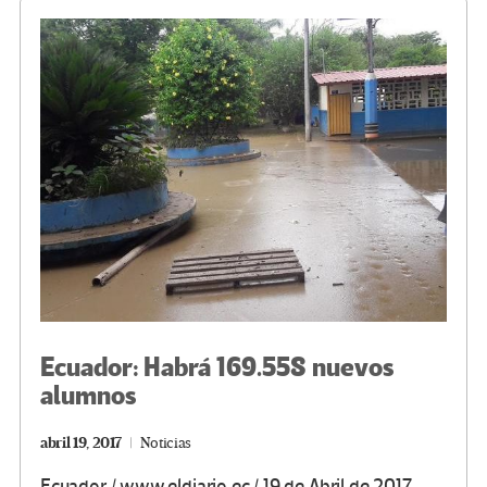
o
m
n
ar
k
tir
Ecuador: Habrá 169.558 nuevos
alumnos
abril 19, 2017
Noticias
Ecuador / www.eldiario.ec / 19 de Abril de 2017