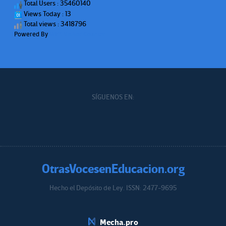
Total Users : 35460140
Views Today : 13
Total views : 3418796
Powered By
WPS Visitor Counter
SÍGUENOS EN:
OtrasVocesenEducacion.org
Hecho el Depósito de Ley. ISSN: 2477-9695
Educacion.org
Mecha.pro