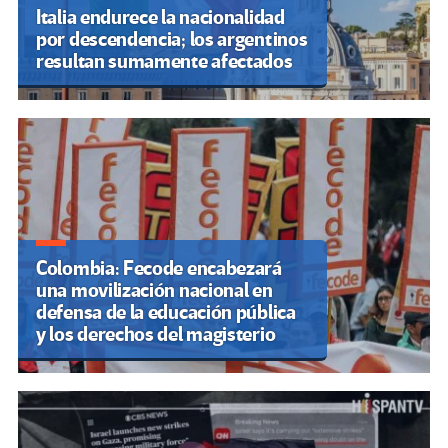
Italia endurece la nacionalidad
por descendencia; los argentinos
resultan sumamente afectados
Colombia: Fecode encabezará
una movilización nacional en
defensa de la educación pública
y los derechos del magisterio