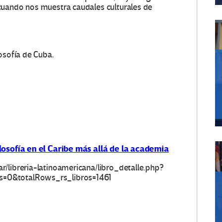
cuando nos muestra caudales culturales de
osofía de Cuba.
ilosofía en el Caribe más allá de la academia
ar/libreria-latinoamericana/libro_detalle.php?
s=0&totalRows_rs_libros=1461