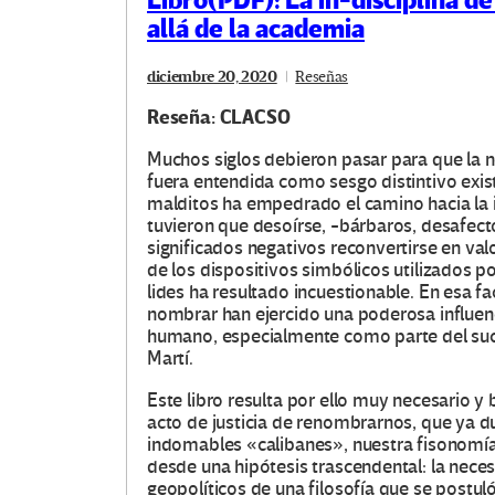
Libro(PDF): La in-disciplina de
allá de la academia
diciembre 20, 2020
Reseñas
Reseña: CLACSO
Muchos siglos debieron pasar para que la n
fuera entendida como sesgo distintivo exist
malditos ha empedrado el camino hacia la i
tuvieron que desoírse, -bárbaros, desafec
significados negativos reconvertirse en val
de los dispositivos simbólicos utilizados po
lides ha resultado incuestionable. En esa f
nombrar han ejercido una poderosa influenc
humano, especialmente como parte del suce
Martí.
Este libro resulta por ello muy necesario y 
acto de justicia de renombrarnos, que ya d
indomables «calibanes», nuestra fisonomía 
desde una hipótesis trascendental: la nece
geopolíticos de una filosofía que se postu