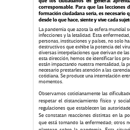
que los ciudadanos en general aprenda
corresponsable. Para que las lecciones d
formación ciudadana seria, es necesario q
desde lo que hace, siente y vive cada suj
La pandemia que azota la esfera mundial se
infecciones y la letalidad. Esta enfermeda
personas, instituciones y países, no solo h
destructivos que exhibe la potencia del vi
diversas interpelaciones que derivan de las
esta dirección, hemos de identificar los p
están impactando nuestra mentalidad, la prá
necesario prestarles atención a las carenci
cotidiana.
Se produce una interrelación ent
momentos.
Observamos cotidianamente las dificultade
respetar el distanciamiento físico y socia
regulaciones que establecen las autoridad
Se constatan reacciones distintas en la p
que está tomando la enfermedad; otros no
plantean sobre la pandemia. Esta situa