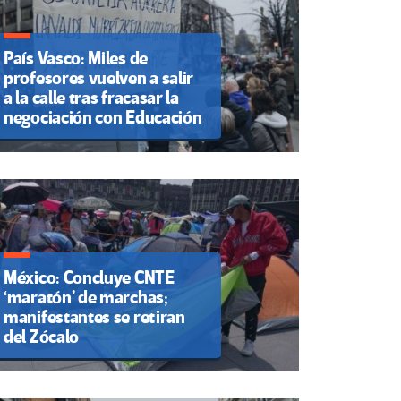
País Vasco: Miles de
profesores vuelven a salir
a la calle tras fracasar la
negociación con Educación
México: Concluye CNTE
‘maratón’ de marchas;
manifestantes se retiran
del Zócalo