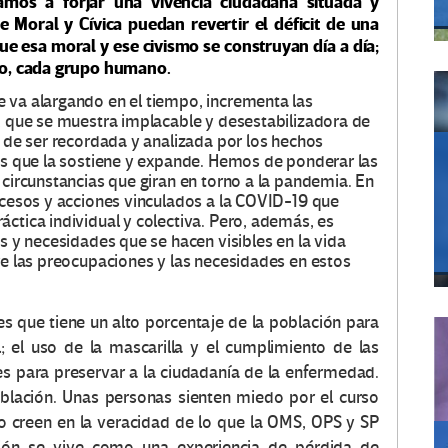
mos a forjar una vivencia ciudadana situada y
e Moral y Cívica puedan revertir el déficit de una
ue esa moral y ese civismo se construyan día a día;
eto, cada grupo humano.
 va alargando en el tiempo, incrementa las
d, que se muestra implacable y desestabilizadora de
a de ser recordada y analizada por los hechos
rus que la sostiene y expande. Hemos de ponderar las
 circunstancias que giran en torno a la pandemia. En
rocesos y acciones vinculados a la COVID-19 que
ctica individual y colectiva. Pero, además, es
as y necesidades que se hacen visibles en la vida
re las preocupaciones y las necesidades en estos
s que tiene un alto porcentaje de la población para
l; el uso de la mascarilla y el cumplimiento de las
es para preservar a la ciudadanía de la enfermedad.
oblación. Unas personas sienten miedo por el curso
 creen en la veracidad de lo que la OMS, OPS y SP
ción se vive como una experiencia de pérdida de