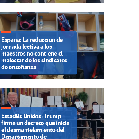
España: La reducción de
jornada lectiva a los
maestros no contiene el
malestar de los sindicatos
de enseñanza
Estad9s Unidos: Trump
firma un decreto que inicia
el desmantelamiento del
Departamento de