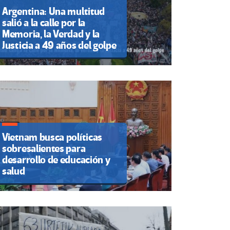
Argentina: Una multitud
salió a la calle por la
Memoria, la Verdad y la
Justicia a 49 años del golpe
Vietnam busca políticas
sobresalientes para
desarrollo de educación y
salud