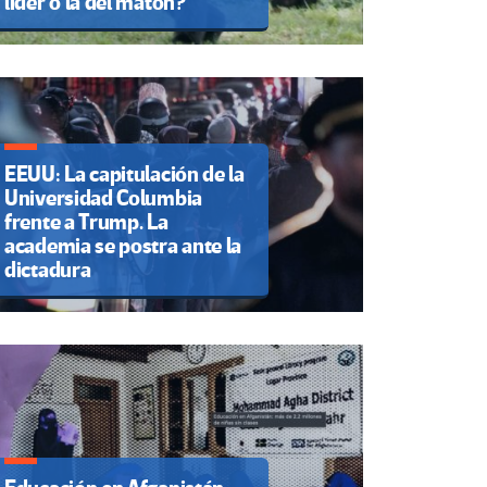
líder o la del matón?
EEUU: La capitulación de la
Universidad Columbia
frente a Trump. La
academia se postra ante la
dictadura