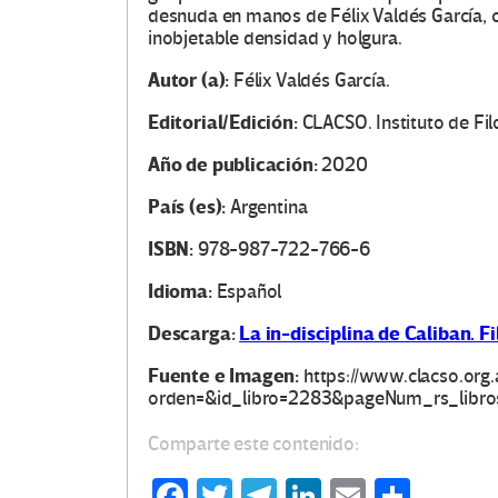
desnuda en manos de Félix Valdés García, 
inobjetable densidad y holgura.
Autor (a):
Félix Valdés García.
Editorial/Edición:
CLACSO. Instituto de Fil
Año de publicación:
2020
País (es):
Argentina
ISBN:
978-987-722-766-6
Idioma:
Español
Descarga:
La in-disciplina de Caliban. F
Fuente e Imagen
:
https://www.clacso.org.
orden=&id_libro=2283&pageNum_rs_libro
Comparte este contenido:
Fa
T
Te
Li
E
C