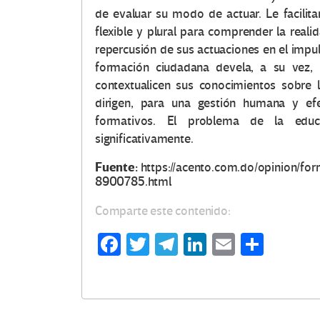
de evaluar su modo de actuar. Le facilit
flexible y plural para comprender la reali
repercusión de sus actuaciones en el impul
formación ciudadana devela, a su vez, 
contextualicen sus conocimientos sobre 
dirigen, para una gestión humana y efe
formativos. El problema de la educ
significativamente.
Fuente:
https://acento.com.do/opinion/fo
8900785.html
Comparte este contenido:
Fa
T
Te
Li
E
C
ce
wi
le
n
m
o
b
tt
gr
ke
ail
m
o
er
a
dI
p