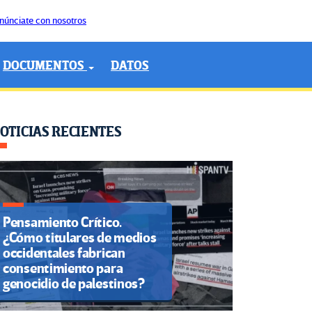
núnciate con nosotros
DOCUMENTOS
DATOS
OTICIAS RECIENTES
Pensamiento Crítico.
¿Cómo titulares de medios
occidentales fabrican
consentimiento para
genocidio de palestinos?