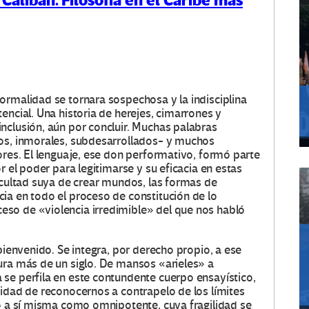
 Caliban. Filosofía en el Caribe más
ormalidad se tornara sospechosa y la indisciplina
encial. Una historia de herejes, cimarrones y
nclusión, aún por concluir. Muchas palabras
tos, inmorales, subdesarrollados- y muchos
ores. El lenguaje, ese don performativo, formó parte
r el poder para legitimarse y su eficacia en estas
acultad suya de crear mundos, las formas de
ia en todo el proceso de constitución de lo
so de «violencia irredimible» del que nos habló
bienvenido. Se integra, por derecho propio, a ese
ura más de un siglo. De mansos «arieles» a
se perfila en este contundente cuerpo ensayístico,
sidad de reconocernos a contrapelo de los límites
ló a sí misma como omnipotente, cuya fragilidad se