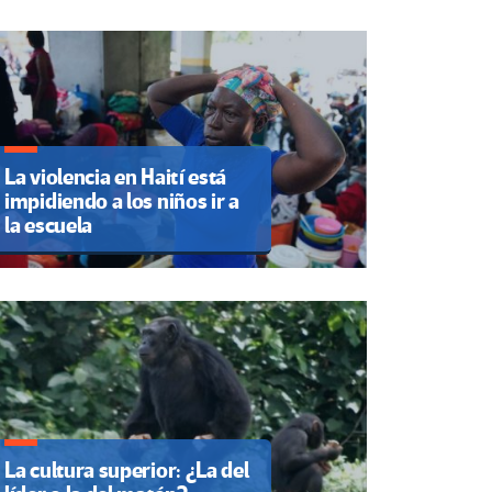
La violencia en Haití está
impidiendo a los niños ir a
la escuela
La cultura superior: ¿La del