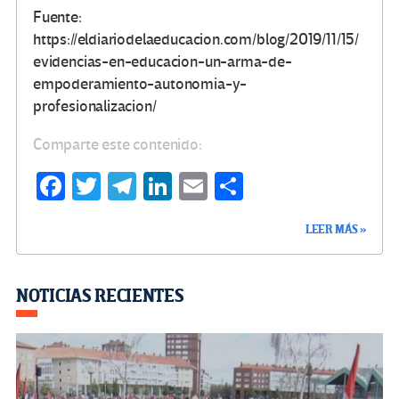
Fuente:
https://eldiariodelaeducacion.com/blog/2019/11/15/
evidencias-en-educacion-un-arma-de-
empoderamiento-autonomia-y-
profesionalizacion/
Comparte este contenido:
Fa
T
Te
Li
E
C
ce
wi
le
n
m
o
LEER MÁS »
b
tt
gr
ke
ail
m
o
er
a
dI
p
o
m
n
ar
NOTICIAS RECIENTES
k
tir