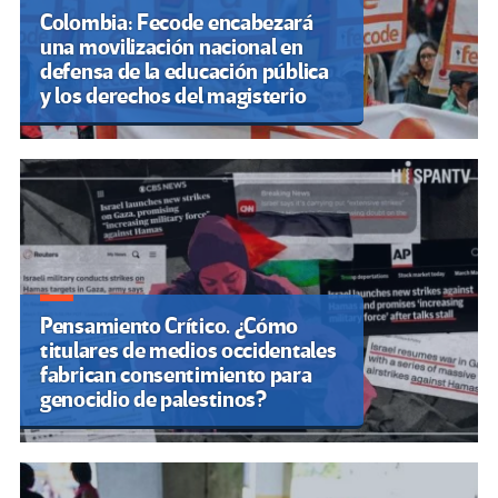
Colombia: Fecode encabezará
una movilización nacional en
defensa de la educación pública
y los derechos del magisterio
Pensamiento Crítico. ¿Cómo
titulares de medios occidentales
fabrican consentimiento para
genocidio de palestinos?