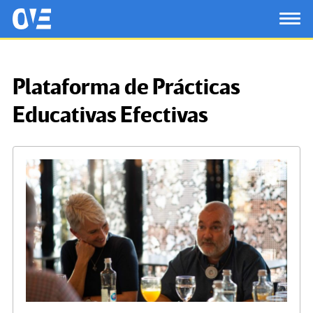
Saltar al contenido principal
OtrasVocesenEducacion.org
TOG
Plataforma de Prácticas
Educativas Efectivas