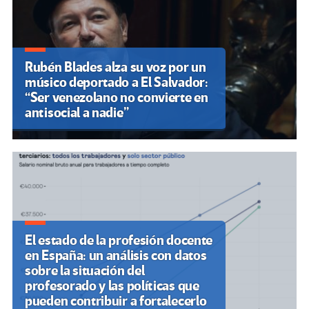
Rubén Blades alza su voz por un
músico deportado a El Salvador:
“Ser venezolano no convierte en
antisocial a nadie”
El estado de la profesión docente
en España: un análisis con datos
sobre la situación del
profesorado y las políticas que
pueden contribuir a fortalecerlo