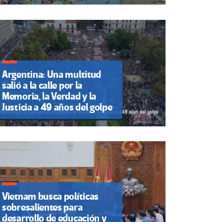
Argentina: Una multitud
salió a la calle por la
Memoria, la Verdad y la
Justicia a 49 años del golpe
Vietnam busca políticas
sobresalientes para
desarrollo de educación y