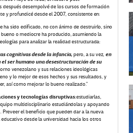
ños después desempolvé de los cursos de formación
nte y profundicé desde el 2007, consistente en:
a sido edificado, no con ánimo de destruirlo, sino
 bueno o mediocre ha producido, asumiendo la
deologías para analizar la realidad estructurada:
as cognitivas desde la infancia,
en
pero, a su vez,
en el ser humano una desestructuración de su
torno venezolano y sus relaciones ideológicas
eno y lo mejor de esos hechos y sus resultados, y
r, así como mejorar lo bueno realizado.”
aciones y tecnologías disruptivas:
estudiarlas,
equipo multidisciplinario estudiándolas y apoyando
s. Preveer el beneficio que pueden dar a la nueva
 educativo desde la universidad hacia los otros