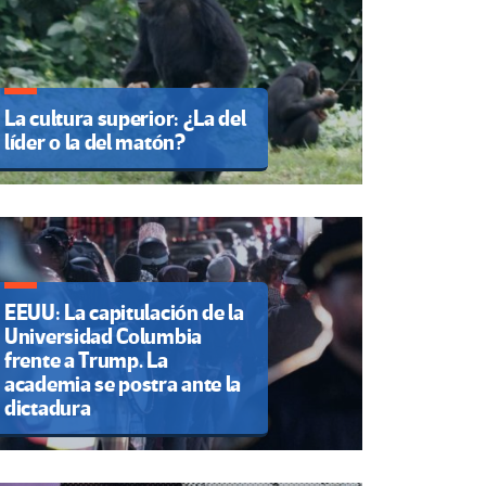
La cultura superior: ¿La del
líder o la del matón?
EEUU: La capitulación de la
Universidad Columbia
frente a Trump. La
academia se postra ante la
dictadura