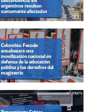
descendencia; los
argentinos resultan
sumamente afectados
Colombia: Fecode
encabezará una
movilización nacional en
defensa de la educación
pública y los derechos del
magisterio