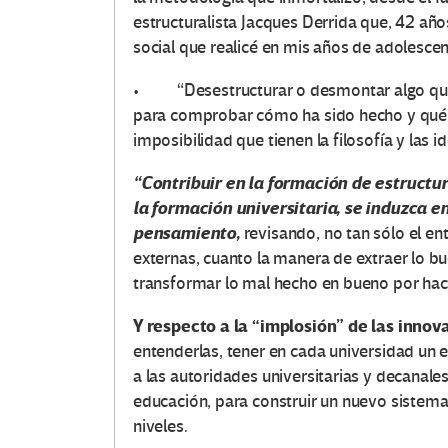
estructuralista Jacques Derrida que, 42 a
social que realicé en mis años de adolesce
O
• “Desestructurar o desmontar algo que h
t
para comprobar cómo ha sido hecho y qué
imposibilidad que tienen la filosofía y las i
r
“Contribuir en la formación de estructur
a
la formación universitaria, se induzca 
s
pensamiento,
revisando, no tan sólo el en
externas, cuanto la manera de extraer lo bu
V
transformar lo mal hecho en bueno por hace
o
Y respecto a la “implosión” de las innov
entenderlas, tener en cada universidad un 
c
a las autoridades universitarias y decanale
educación, para construir un nuevo sistema
e
niveles.