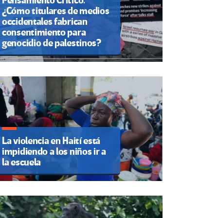
Pensamiento Crítico.
¿Cómo titulares de medios
occidentales fabrican
consentimiento para
genocidio de palestinos?
La violencia en Haití está
impidiendo a los niños ir a
la escuela