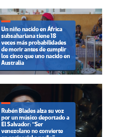
Un niño nacido en África
subsahariana tiene 18
veces más probabilidades
de morir antes de cumplir
los cinco que uno nacido en
Australia
Rubén Blades alza su voz
por un músico deportado a
El Salvador: “Ser
venezolano no convierte