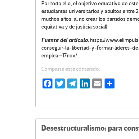
Por todo ello, el objetivo educativo de este
estudiantes universitarios y adultos entre
muchos años, al no crear los partidos dem
equitativa y de justicia social).
Fuente del artículo:
https://www.elimpuls
conseguir-la-libertad-y-formar-lideres-d
emplear-17nov/
Comparte este contenido:
Fa
T
Te
Li
E
C
ce
wi
le
n
m
o
b
tt
gr
ke
ail
m
o
er
a
dI
p
o
m
n
ar
Desestructuralismo: para cons
k
tir