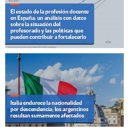
El estado de la profesión docente
en España: un análisis con datos
sobre la situación del
profesorado y las políticas que
pueden contribuir a fortalecerlo
Italia endurece la nacionalidad
por descendencia; los argentinos
resultan sumamente afectados