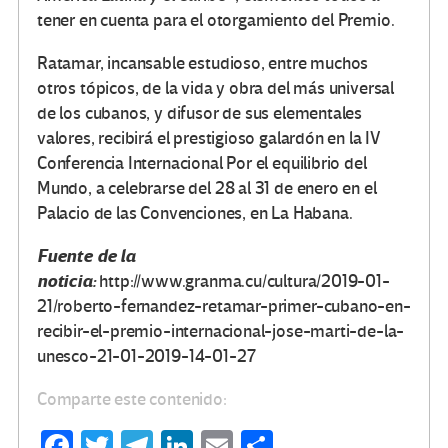
tener en cuenta para el otorgamiento del Premio.
Ratamar, incansable estudioso, entre muchos
otros tópicos, de la vida y obra del más universal
de los cubanos, y difusor de sus elementales
valores, recibirá el prestigioso galardón en la IV
Conferencia Internacional Por el equilibrio del
Mundo, a celebrarse del 28 al 31 de enero en el
Palacio de las Convenciones, en La Habana.
Fuente de la
noticia:
http://www.granma.cu/cultura/2019-01-
21/roberto-fernandez-retamar-primer-cubano-en-
recibir-el-premio-internacional-jose-marti-de-la-
unesco-21-01-2019-14-01-27
Comparte este contenido:
Fa
T
Te
Li
E
C