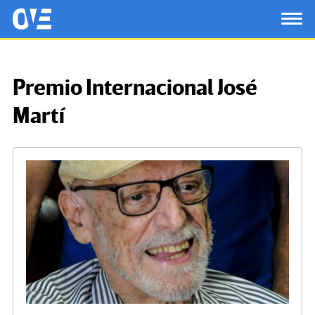
Saltar al contenido principal
OtrasVocesenEducacion.org
TOG
Premio Internacional José
Martí