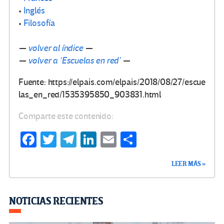
•
Inglés
•
Filosofía
—
volver al índice
—
—
volver a ‘Escuelas en red’
—
Fuente: https://elpais.com/elpais/2018/08/27/escue
las_en_red/1535395850_903831.html
Comparte este contenido:
Fa
T
Te
Li
E
C
ce
wi
le
n
m
o
LEER MÁS »
b
tt
gr
ke
ail
m
o
er
a
dI
p
o
m
n
ar
NOTICIAS RECIENTES
k
tir