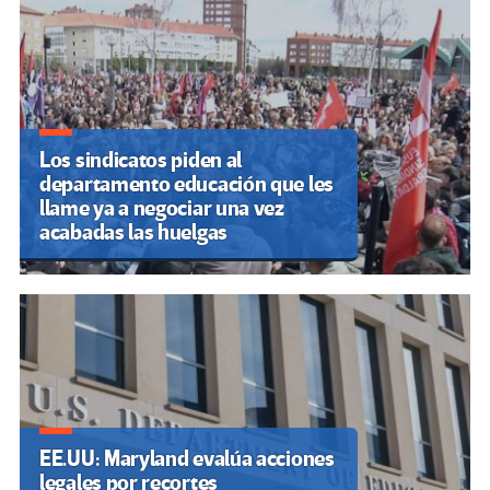
Los sindicatos piden al
departamento educación que les
llame ya a negociar una vez
acabadas las huelgas
EE.UU: Maryland evalúa acciones
legales por recortes