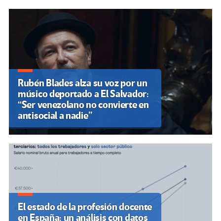
Rubén Blades alza su voz por un
músico deportado a El Salvador:
“Ser venezolano no convierte en
antisocial a nadie”
El estado de la profesión docente
en España: un análisis con datos