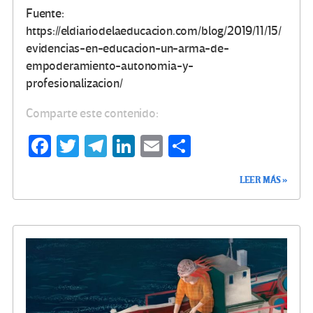
Fuente:
https://eldiariodelaeducacion.com/blog/2019/11/15/
evidencias-en-educacion-un-arma-de-
empoderamiento-autonomia-y-
profesionalizacion/
Comparte este contenido:
Fa
T
Te
Li
E
C
ce
wi
le
n
m
o
LEER MÁS »
b
tt
gr
ke
ail
m
o
er
a
dI
p
o
m
n
ar
k
tir