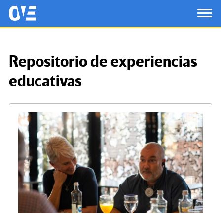
Saltar al contenido principal
OtrasVocesenEducacion.org
TOG
Repositorio de experiencias
educativas