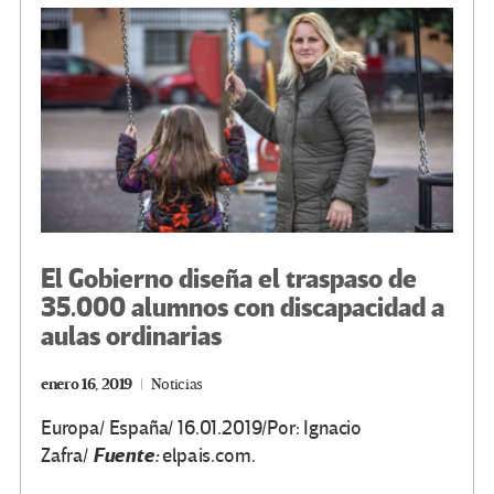
o
m
n
ar
k
tir
El Gobierno diseña el traspaso de
35.000 alumnos con discapacidad a
aulas ordinarias
enero 16, 2019
Noticias
Europa/ España/ 16.01.2019/Por: Ignacio
Fuente:
Zafra/
elpais.com.