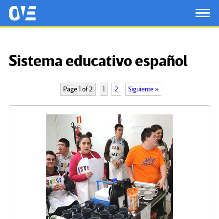
Saltar al contenido principal
OtrasVocesenEducacion.org
TOG
Sistema educativo español
Page 1 of 2
1
2
Siguiente »