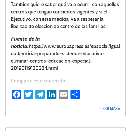
También quiere saber qué va a ocurrir con aquellos
centros que tengan conciertos vigentes y si el
Ejecutivo, con esta medida, va a respetar la
libertad de elección de centro de las familias.
Fuente de la
noticia:
https://www.europapress.es/epsocial/igual
dad/noticia-preparado-sistema-educativo-
eliminar-centros-educacion-especial-
20190119120234.html
Comparte este contenido:
Fa
T
Te
Li
E
C
ce
wi
le
n
m
o
LEER MÁS »
b
tt
gr
ke
ail
m
o
er
a
dI
p